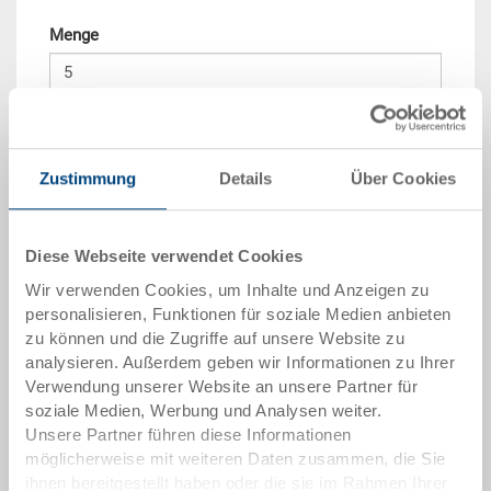
Menge
In den Warenkorb
Mindestbestellmenge: 5 Stück
Zustimmung
Details
Über Cookies
Mengenstaffel
Preis
Diese Webseite verwendet Cookies
ab 10 Stück
CHF 133.45
Wir verwenden Cookies, um Inhalte und Anzeigen zu
ab 50 Stück
CHF 121.60
personalisieren, Funktionen für soziale Medien anbieten
zu können und die Zugriffe auf unsere Website zu
ab 100 Stück
CHF 111.25
analysieren. Außerdem geben wir Informationen zu Ihrer
Verwendung unserer Website an unsere Partner für
ab 250 Stück
CHF 96.40
soziale Medien, Werbung und Analysen weiter.
Mengenstaffeln entsprechen Verpackungseinheiten.
Unsere Partner führen diese Informationen
möglicherweise mit weiteren Daten zusammen, die Sie
ihnen bereitgestellt haben oder die sie im Rahmen Ihrer