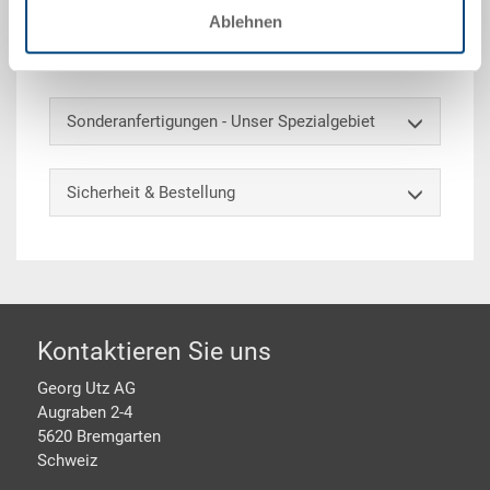
aussen 582x382x160 mm, innen 573x373 mm,
Ablehnen
Unterfahrhöhe 146 mm, 4 Lenkrollen, davon 1 mit
Feststellbremse, Ø 125 mm
Sonderanfertigungen - Unser Spezialgebiet
Sicherheit & Bestellung
Footer
Kontaktieren Sie uns
Georg Utz AG
Augraben 2-4
5620 Bremgarten
Schweiz