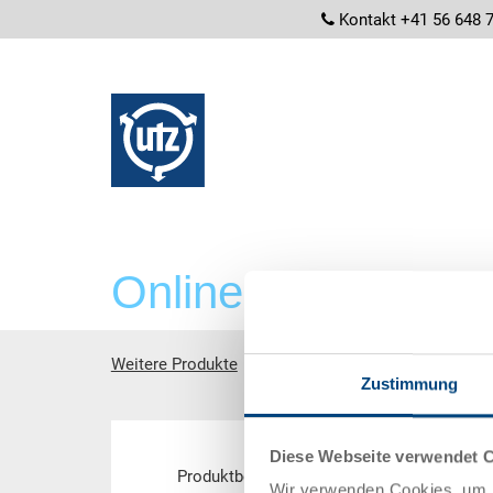
screenrea
Kontakt +41 56 648 
Online-Shop
Weitere Produkte
Elektrisch leitfähige Produkte 
Zustimmung
Hauptinhalt
Diese Webseite verwendet 
Produktbereich
Wir verwenden Cookies, um I