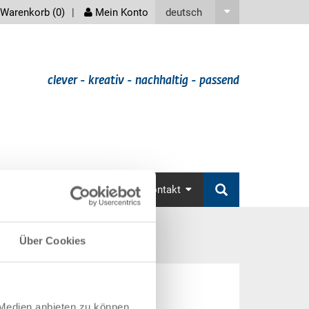
screenreader
deutsch
Warenkorb (
0
)
Mein Konto
clever - kreativ - nachhaltig - passend
v
Aktionen
Zubehör
Kontakt
Über Cookies
 Medien anbieten zu können