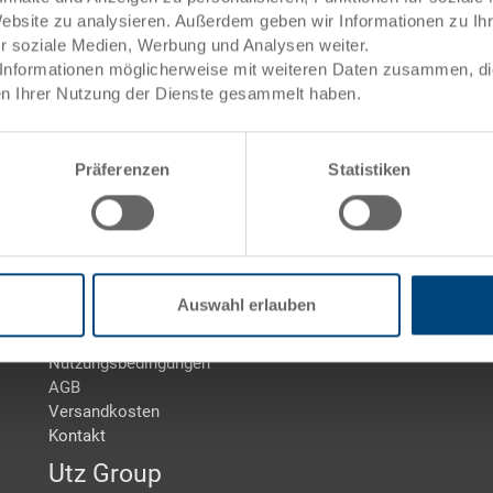
Tablar ESD
Website zu analysieren. Außerdem geben wir Informationen zu I
ür soziale Medien, Werbung und Analysen weiter.
Informationen möglicherweise mit weiteren Daten zusammen, die 
Tablar ESD - 0 Produkte gefunden
n Ihrer Nutzung der Dienste gesammelt haben.
Präferenzen
Statistiken
Geschäftsbedingungen
K
Impressum
Ze
Auswahl erlauben
Datenschutz
M
Cookie-Einstellungen
Nutzungsbedingungen
AGB
Versandkosten
Kontakt
Utz Group