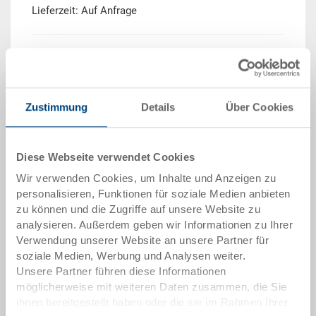
Lieferzeit: Auf Anfrage
Menge
Zustimmung
Details
Über Cookies
In den Warenkorb
Mindestbestellmenge: 250 Stück
Diese Webseite verwendet Cookies
Mengenstaffel
Preis
Wir verwenden Cookies, um Inhalte und Anzeigen zu
personalisieren, Funktionen für soziale Medien anbieten
ab 250 Stück
CHF 34.55
zu können und die Zugriffe auf unsere Website zu
analysieren. Außerdem geben wir Informationen zu Ihrer
Mengenstaffeln entsprechen Verpackungseinheiten.
Verwendung unserer Website an unsere Partner für
soziale Medien, Werbung und Analysen weiter.
Unsere Partner führen diese Informationen
Artikeldaten
möglicherweise mit weiteren Daten zusammen, die Sie
ihnen bereitgestellt haben oder die sie im Rahmen Ihrer
Bestellnummer