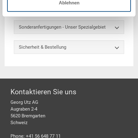
horizontale Aufnahmen geschlossen, integrierte
Ablehnen
Etikettenhalter auf allen Seiten, Greiferecken 50 mm
Sonderanfertigungen - Unser Spezialgebiet
Sicherheit & Bestellung
Footer
Kontaktieren Sie uns
Georg Utz AG
Augraben 2-4
5620 Bremgarten
Schweiz
Phone: +41 56 648 77 11