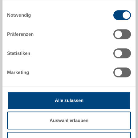
Nutzung der Dienste gesammelt haben.
5-6437N-83.5070.0101
Einwilligungsauswahl
Notwendig
Aussenmasse:
600 x 400 x 373 mm
Präferenzen
Farbe:
RAL 5012 |
Weitere Farben auf Anfrage
Statistiken
Marketing
Angebot anfordern
Technische Daten
Alle zulassen
Systembehälter EUROTEC, PP, lichtblau RAL 5012,
aussen 600x400x373 mm, innen 565x365x350 mm,
Auswahl erlauben
72.2 l, Seitenwände geschlossen, Laufkranzboden 20
mm, 4 Muschelgriffe, Gabelnuten geschlossen,