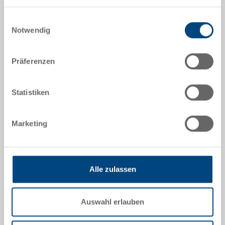
5-6437N-1.5070.0101
Nutzung der Dienste gesammelt haben.
Einwilligungsauswahl
Aussenmasse:
Notwendig
600 x 400 x 370 mm
Farbe:
Präferenzen
RAL 5012 |
Weitere Farben auf Anfrage
Statistiken
Angebot anfordern
Marketing
Technische Daten
Alle zulassen
Systembehälter EUROTEC, PP, lichtblau RAL 5012,
aussen 600x400x370 mm, innen 565x365x355 mm,
Auswahl erlauben
73.2 l, Seitenwände geschlossen, Boden verrippt, 2
Grifflöcher und 2 Muschelgriffe, Gabelnuten