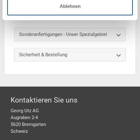
geschlossen, horizontale Aufnahmen offen,
Ablehnen
integrierte Etikettenhalter auf allen Seiten,
Greiferecken 50 mm
Sonderanfertigungen - Unser Spezialgebiet
Sicherheit & Bestellung
Footer
Kontaktieren Sie uns
Georg Utz AG
Augraben 2-4
5620 Bremgarten
Schweiz