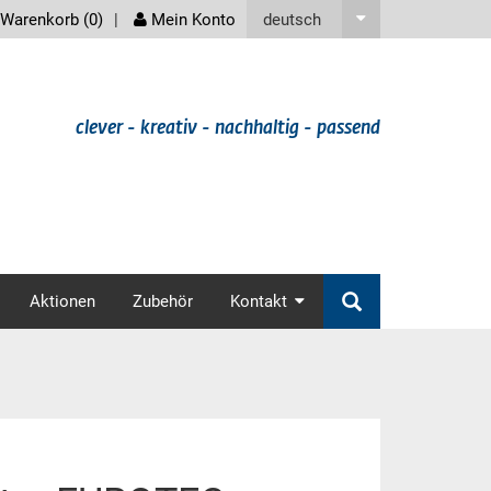
screenreader
deutsch
Warenkorb (
0
)
Mein Konto
clever - kreativ - nachhaltig - passend
v
Aktionen
Zubehör
Kontakt