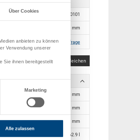
Über Cookies
5-6432N-24.5070.0101
600 x 400 x 325 mm
 Medien anbieten zu können
RAL 5012 |
Weitere Farben auf Anfrage
hrer Verwendung unserer
Produkt vergleichen
Sie ihnen bereitgestellt
Marketing
565 x 365 x 305 mm
288 mm
308 mm
Alle zulassen
62.9 l