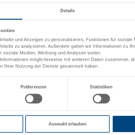
Artikeldaten
et
Details
Bestellnummer
Aussenmasse:
Cookies
nhalte und Anzeigen zu personalisieren, Funktionen für soziale
Farbe:
Website zu analysieren. Außerdem geben wir Informationen zu I
ele)
ür soziale Medien, Werbung und Analysen weiter.
Angebot anfordern
Informationen möglicherweise mit weiteren Daten zusammen, die 
n Ihrer Nutzung der Dienste gesammelt haben.
Technische Daten
Präferenzen
Statistiken
Innenmasse
ng
towarenwert
Nutzhöhe
Stapelhöhe
uktion
Auswahl erlauben
Volumen