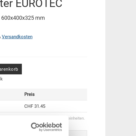
ter EUROTEC
C 600x400x325 mm
&
Versandkosten
arenkorb
ck
Preis
CHF 31.45
genstaffeln entsprechen Verpackungseinheiten.