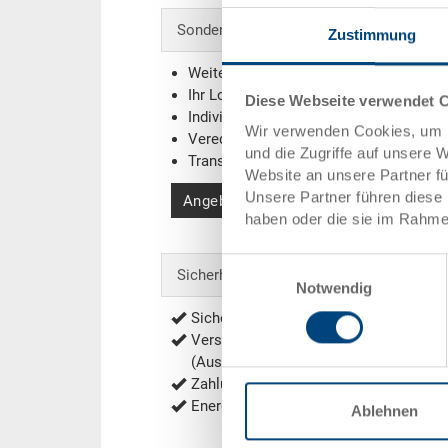
Sonderanfertigungen - Unser Spezialgebi
Zustimmung
Weitere Farben
Ihr Logo / Labeling
(Beispiele)
Diese Webseite verwendet 
Individuelle Systemlösungen
Wir verwenden Cookies, um I
Veredelungen
und die Zugriffe auf unsere 
Transponder (RFID) / Barcodes
(Beispi
Website an unsere Partner f
Unsere Partner führen diese 
Angebot anfordern
haben oder die sie im Rahme
Einwilligungsauswahl
Sicherheit & Bestellung
Notwendig
Sichere Bestellung mit Verschlüsselu
Versandkostenfrei ab 1'000.- CHF Net
(Ausnahmen siehe
Versandkosten
)
Zahlung per Rechnung, Vorauskasse
Energieeffiziente und nachhaltige Prod
Ablehnen