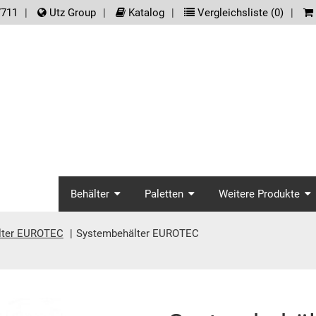
der.meta_nav
7711
Utz Group
Katalog
Vergleichsliste (
0
)
screenreader.main_na
Behälter
Paletten
Weitere Produkte
lter EUROTEC
Systembehälter EUROTEC