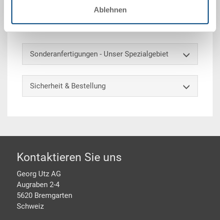
Gabelnuten offen, horizontale Aufnahmen offen,
Ablehnen
integrierte Etikettenhalter auf allen Seiten,
Greiferecken 50 mm
Sonderanfertigungen - Unser Spezialgebiet
Sicherheit & Bestellung
Footer
Kontaktieren Sie uns
Georg Utz AG
Augraben 2-4
5620 Bremgarten
Schweiz