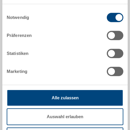
5-6432N-4-V.5070.0101
Nutzung der Dienste gesammelt haben.
Einwilligungsauswahl
Aussenmasse:
Notwendig
600 x 400 x 320 mm
Farbe:
Präferenzen
RAL 5012 |
Weitere Farben auf Anfrage
Statistiken
Angebot anfordern
Marketing
Technische Daten
Alle zulassen
Systembehälter EUROTEC, PP, lichtblau RAL 5012,
aussen 600x400x320 mm, innen 565x365x305 mm,
Auswahl erlauben
62.9 l, Seitenwände geschlossen, Doppelboden
geschlossen, 2 Grifflöcher und 2 Muschelgriffe,