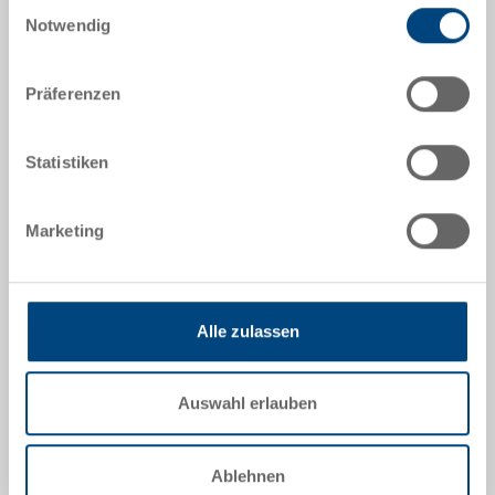
RAL 5012 |
Weitere Farben auf Anfrage
Einwilligungsauswahl
Notwendig
Präferenzen
Angebot anfordern
Statistiken
Technische Daten
Marketing
Systembehälter EUROTEC, PP, lichtblau RAL 5012,
aussen 600x400x265 mm, innen 565x365x250 mm,
51.6 l, Seitenwände geschlossen, Boden verrippt, 4
Muschelgriffe, Gabelnuten geschlossen, horizontale
Alle zulassen
Aufnahmen offen, integrierte Etikettenhalter auf allen
Seiten, Greiferecken 50 mm
Auswahl erlauben
Optionales Zubehör
Ablehnen