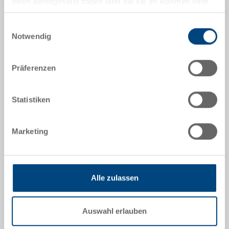
ihnen bereitgestellt haben oder die sie im Rahmen Ihrer
5-6417N-2-V.5070.0101
Nutzung der Dienste gesammelt haben.
Aussenmasse:
Einwilligungsauswahl
Notwendig
600 x 400 x 170 mm
Farbe:
Präferenzen
RAL 5012 |
Weitere Farben auf Anfrage
Statistiken
Angebot anfordern
Marketing
Technische Daten
Alle zulassen
Der Systembehälter EUROTEC ist ein sehr stabiler
Behälter und dank verschiedenen Bodenvarianten, auf
allen gängigen Lager- und Fördersystemen einsetzbar.
Auswahl erlauben
Aufgrund einer Vielzahl von Ansatzpunkten, eignet