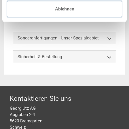
sich der Behälter für das automatische Handling.
Zusätzliche Infos: offene Gabelnute, horizontale
Ablehnen
Aufnahme offen, integrierte Etikettenhalter auf allen
Seiten, 50 mm Greiferecken
Sonderanfertigungen - Unser Spezialgebiet
Sicherheit & Bestellung
Footer
Kontaktieren Sie uns
Georg Utz AG
Augraben 2-4
5620 Bremgarten
Schweiz