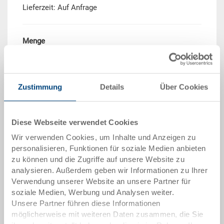
Lieferzeit: Auf Anfrage
Menge
In den Warenkorb
Zustimmung
Details
Über Cookies
Mindestbestellmenge: 250 Stück
Diese Webseite verwendet Cookies
Mengenstaffel
Preis
Wir verwenden Cookies, um Inhalte und Anzeigen zu
ab 250 Stück
CHF 27.25
personalisieren, Funktionen für soziale Medien anbieten
zu können und die Zugriffe auf unsere Website zu
Mengenstaffeln entsprechen Verpackungseinheiten.
analysieren. Außerdem geben wir Informationen zu Ihrer
Verwendung unserer Website an unsere Partner für
soziale Medien, Werbung und Analysen weiter.
Artikeldaten
Unsere Partner führen diese Informationen
möglicherweise mit weiteren Daten zusammen, die Sie
Bestellnummer