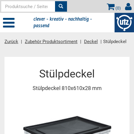
(
0
)
clever - kreativ - nachhaltig -
passend
Zurück
Zubehör Produktsortiment
Deckel
Stülpdeckel
Hauptinhalt
Stülpdeckel
Stülpdeckel 810x610x28 mm