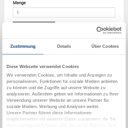
Menge
In den Warenkorb
Mengenstaffel
Preis
Zustimmung
Details
Über Cookies
ab 10 Stück
CHF 22.90
Diese Webseite verwendet Cookies
ab 50 Stück
CHF 20.85
Wir verwenden Cookies, um Inhalte und Anzeigen zu
ab 100 Stück
CHF 19.10
personalisieren, Funktionen für soziale Medien anbieten
zu können und die Zugriffe auf unsere Website zu
ab 250 Stück
CHF 16.55
analysieren. Außerdem geben wir Informationen zu Ihrer
Verwendung unserer Website an unsere Partner für
Mengenstaffeln entsprechen Verpackungseinheiten.
soziale Medien, Werbung und Analysen weiter.
Unsere Partner führen diese Informationen
Artikeldaten
möglicherweise mit weiteren Daten zusammen, die Sie
ihnen bereitgestellt haben oder die sie im Rahmen Ihrer