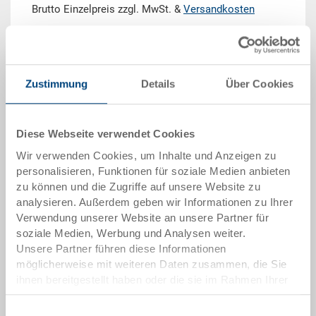
Brutto Einzelpreis zzgl. MwSt. &
Versandkosten
Lieferzeit: Auf Anfrage
Menge
Zustimmung
Details
Über Cookies
Diese Webseite verwendet Cookies
In den Warenkorb
Wir verwenden Cookies, um Inhalte und Anzeigen zu
Mindestbestellmenge: 1000 Stück
personalisieren, Funktionen für soziale Medien anbieten
zu können und die Zugriffe auf unsere Website zu
Artikeldaten
analysieren. Außerdem geben wir Informationen zu Ihrer
Verwendung unserer Website an unsere Partner für
Bestellnummer
soziale Medien, Werbung und Analysen weiter.
102-6404-10
Unsere Partner führen diese Informationen
möglicherweise mit weiteren Daten zusammen, die Sie
Aussenmasse:
ihnen bereitgestellt haben oder die sie im Rahmen Ihrer
600 x 400 x 44 mm
Nutzung der Dienste gesammelt haben.
Einwilligungsauswahl