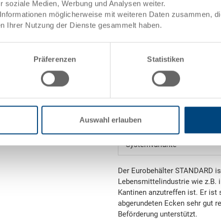
ür soziale Medien, Werbung und Analysen weiter.
Informationen möglicherweise mit weiteren Daten zusammen, die 
Stapelhöhe
n Ihrer Nutzung der Dienste gesammelt haben.
Volumen
Präferenzen
Statistiken
Gewicht
Material
Seitenwände
Auswahl erlauben
Griffe
Systemvariante
Der Eurobehälter STANDARD ist e
Lebensmittelindustrie wie z.B.
Kantinen anzutreffen ist. Er ist
abgerundeten Ecken sehr gut re
Beförderung unterstützt.