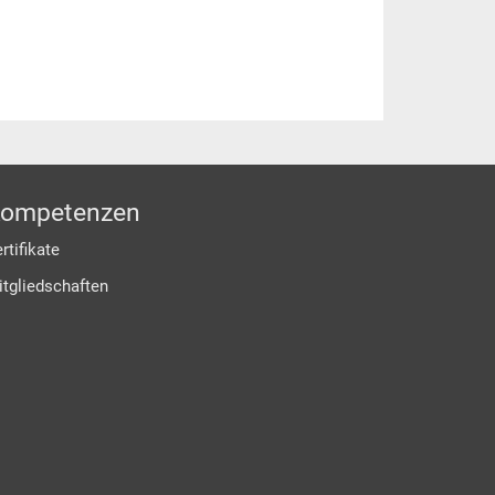
ompetenzen
rtifikate
itgliedschaften