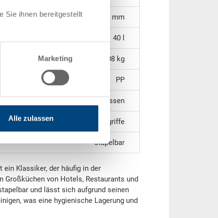
Sie ihnen bereitgestellt
214 mm
40 l
Marketing
2.08 kg
PP
geschlossen
Alle zulassen
2 Tragegriffe
stapelbar
in Klassiker, der häufig in der
 in Großküchen von Hotels, Restaurants und
 stapelbar und lässt sich aufgrund seinen
inigen, was eine hygienische Lagerung und