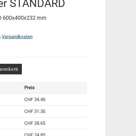
ter STANDARD
RD 600x400x232 mm
&
Versandkosten
arenkorb
Preis
CHF 34.40
CHF 31.30
CHF 28.65
CHF 24.85