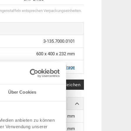
genstaffeln entsprechen Verpackungseinheiten.
3-135.7000.0101
600 x 400 x 232 mm
RAL 7001 |
Weitere Farben auf Anfrage
Produkt vergleichen
Über Cookies
542 x 360 x 225 mm
 Medien anbieten zu können
hrer Verwendung unserer
207 mm