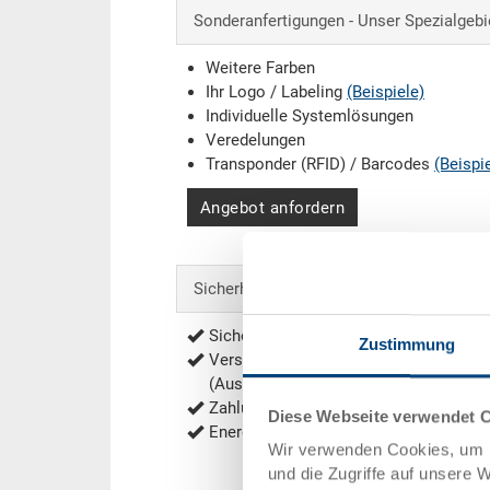
Sonderanfertigungen - Unser Spezialgebi
Weitere Farben
Ihr Logo / Labeling
(Beispiele)
Individuelle Systemlösungen
Veredelungen
Transponder (RFID) / Barcodes
(Beispi
Angebot anfordern
Sicherheit & Bestellung
Sichere Bestellung mit Verschlüsselu
Zustimmung
Versandkostenfrei ab 1'000.- CHF Net
(Ausnahmen siehe
Versandkosten
)
Zahlung per Rechnung, Vorauskasse
Diese Webseite verwendet 
Energieeffiziente und nachhaltige Prod
Wir verwenden Cookies, um I
und die Zugriffe auf unsere 