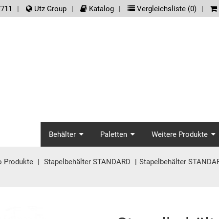
der.meta_nav
7711
Utz Group
Katalog
Vergleichsliste (
0
)
screenreader.main_na
Behälter
Paletten
Weitere Produkte
o Produkte
Stapelbehälter STANDARD
Stapelbehälter STANDA