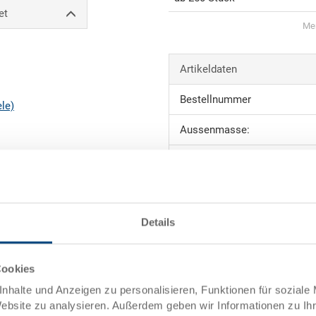
et
Men
Artikeldaten
Bestellnummer
ele)
Aussenmasse:
Farbe:
Angebot anfordern
ng
Details
towarenwert
Technische Daten
Cookies
uktion
Innenmasse
nhalte und Anzeigen zu personalisieren, Funktionen für soziale
Website zu analysieren. Außerdem geben wir Informationen zu I
Nutzhöhe