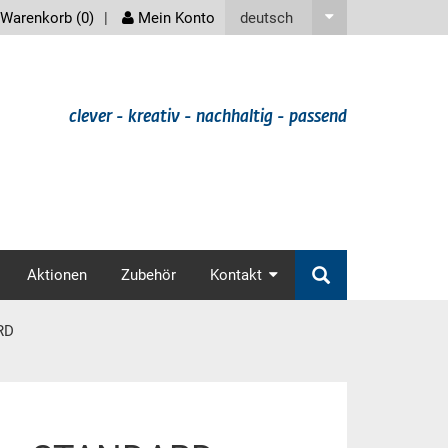
screenreader
deutsch
Warenkorb (
0
)
Mein Konto
clever - kreativ - nachhaltig - passend
v
Aktionen
Zubehör
Kontakt
RD