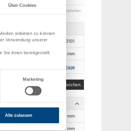
Über Cookies
genstaffeln entsprechen Verpackungseinheiten.
 Medien anbieten zu können
hrer Verwendung unserer
8-631N.7000.0101
Sie ihnen bereitgestellt
300 x 200 x 125 mm
RAL 7001 |
Weitere Farben auf Anfrage
Marketing
Produkt vergleichen
Alle zulassen
246 x 163 x 120 mm
110 mm