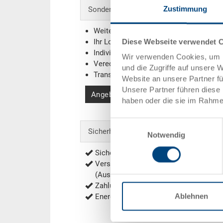
Zustimmung
Sonderanfertigungen - Unser Spezialgebi
Weitere Farben
Diese Webseite verwendet 
Ihr Logo / Labeling
(Beispiele)
Individuelle Systemlösungen
Wir verwenden Cookies, um I
Veredelungen
und die Zugriffe auf unsere 
Transponder (RFID) / Barcodes
(Beispi
Website an unsere Partner f
Unsere Partner führen diese 
Angebot anfordern
haben oder die sie im Rahme
Einwilligungsauswahl
Sicherheit & Bestellung
Notwendig
Sichere Bestellung mit Verschlüsselu
Versandkostenfrei ab 1'000.- CHF Net
(Ausnahmen siehe
Versandkosten
)
Zahlung per Rechnung, Vorauskasse
Ablehnen
Energieeffiziente und nachhaltige Prod