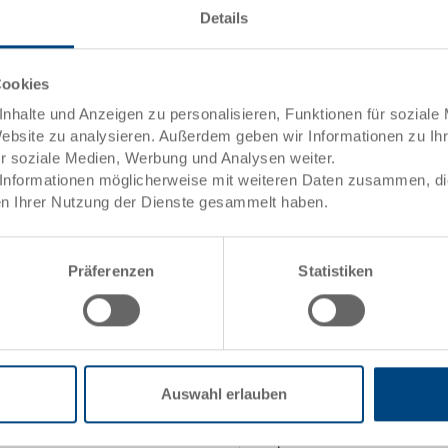
Details
et
Men
Cookies
Artikeldaten
nhalte und Anzeigen zu personalisieren, Funktionen für soziale
Website zu analysieren. Außerdem geben wir Informationen zu I
Bestellnummer
ele)
ür soziale Medien, Werbung und Analysen weiter.
Informationen möglicherweise mit weiteren Daten zusammen, die 
Aussenmasse:
n Ihrer Nutzung der Dienste gesammelt haben.
Farbe:
Präferenzen
Statistiken
Angebot anfordern
ng
towarenwert
Technische Daten
Auswahl erlauben
uktion
Innenmasse
Stapelhöhe