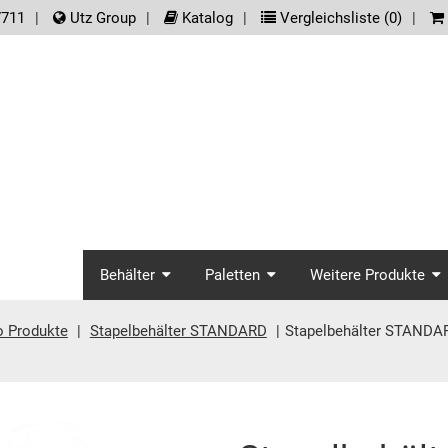
der.meta_nav
7711
Utz Group
Katalog
Vergleichsliste (
0
)
screenreader.main_na
Behälter
Paletten
Weitere Produkte
o Produkte
Stapelbehälter STANDARD
Stapelbehälter STANDA