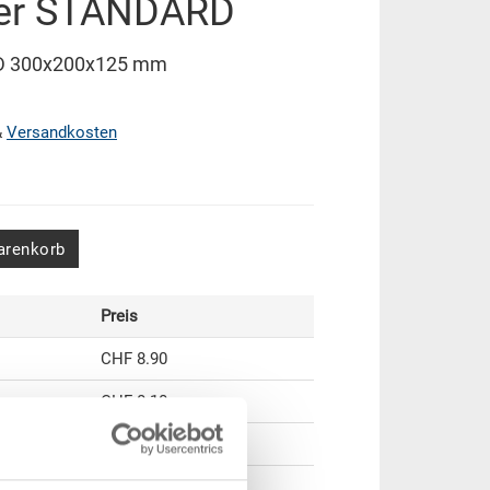
ter STANDARD
RD 300x200x125 mm
&
Versandkosten
arenkorb
Preis
CHF 8.90
CHF 8.10
CHF 7.45
CHF 6.45