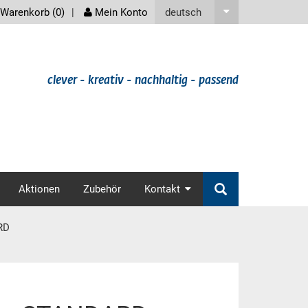
screenreader
deutsch
Warenkorb (
0
)
Mein Konto
clever - kreativ - nachhaltig - passend
v
Aktionen
Zubehör
Kontakt
RD