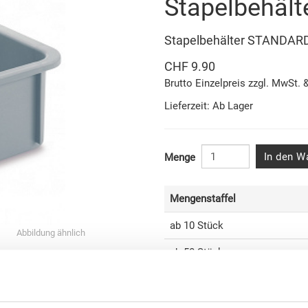
Stapelbehäl
Stapelbehälter STANDA
CHF 9.90
Brutto Einzelpreis zzgl. MwSt. 
Lieferzeit: Ab Lager
In den W
Menge
Mengenstaffel
ab 10 Stück
Abbildung ähnlich
ab 50 Stück
ab 100 Stück
ab 250 Stück