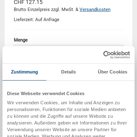
CHF 127.15
Brutto Einzelpreis zzgl. MwSt. &
Versandkosten
Lieferzeit: Auf Anfrage
Menge
In den Warenkorb
Zustimmung
Details
Über Cookies
Mengenstaffel
Preis
Diese Webseite verwendet Cookies
ab 10 Stück
CHF 114.45
Wir verwenden Cookies, um Inhalte und Anzeigen zu
ab 50 Stück
CHF 104.25
personalisieren, Funktionen für soziale Medien anbieten
zu können und die Zugriffe auf unsere Website zu
ab 100 Stück
CHF 95.35
analysieren. Außerdem geben wir Informationen zu Ihrer
Verwendung unserer Website an unsere Partner für
ab 250 Stück
CHF 82.65
soziale Medien, Werbung und Analysen weiter.