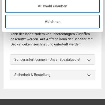
Technische Daten
Auswahl erlauben
Der RAKO Behälter mit Scharnierdeckel eignet sich
ideal für den sicheren Transport und die Lagerung.
Ablehnen
Zusätzlich bewahrt der Deckel die Güter vor Staub
und Schmutz. Ergänzt mit einem Sicherheitsschloss
kann der Inhalt zudem vor unberechtigten Zugriffen
geschützt werden. Auf Anfrage kann der Behälter mit
Deckel gekennzeichnet und unterteilt werden.
Sonderanfertigungen - Unser Spezialgebiet
Sicherheit & Bestellung