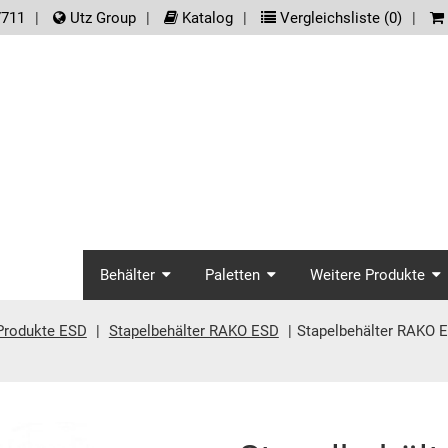
der.meta_nav
7711
Utz Group
Katalog
Vergleichsliste (
0
)
screenreader.main_na
Behälter
Paletten
Weitere Produkte
 Produkte ESD
Stapelbehälter RAKO ESD
Stapelbehälter RAKO 