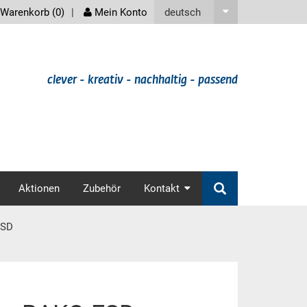
screenreader
deutsch
Warenkorb (
0
)
Mein Konto
clever - kreativ - nachhaltig - passend
v
Aktionen
Zubehör
Kontakt
ESD