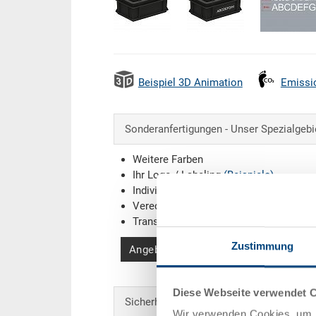
Beispiel 3D Animation
Emissi
Sonderanfertigungen - Unser Spezialgebi
Weitere Farben
Ihr Logo / Labeling
(Beispiele)
Individuelle Systemlösungen
Veredelungen
Transponder (RFID) / Barcodes
(Beispi
Zustimmung
Angebot anfordern
Diese Webseite verwendet 
Sicherheit & Bestellung
Wir verwenden Cookies, um I