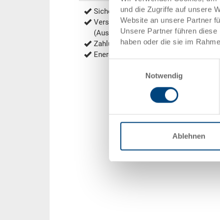
und die Zugriffe auf unsere 
Sichere Bestellung mit Verschlüsselu
Website an unsere Partner f
Versandkostenfrei ab 1'000.- CHF Net
Unsere Partner führen diese 
(Ausnahmen siehe
Versandkosten
)
haben oder die sie im Rahme
Zahlung per Rechnung, Vorauskasse
Energieeffiziente und nachhaltige Prod
Einwilligungsauswahl
Notwendig
Ablehnen