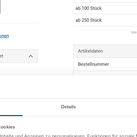
ab 100 Stück
ab 250 Stück
Men
onen
Artikeldaten
et
Bestellnummer
Aussenmasse:
Farbe:
ele)
Details
Angebot anfordern
Cookies
Technische Daten
nhalte und Anzeigen zu personalisieren, Funktionen für soziale