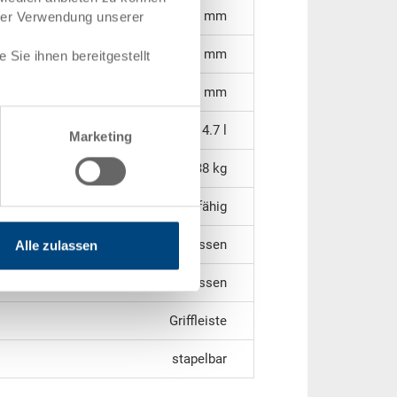
258 x 158 x 115 mm
hrer Verwendung unserer
97 mm
Sie ihnen bereitgestellt
103 mm
4.7 l
Marketing
0.38 kg
PP leitfähig
geschlossen
Alle zulassen
geschlossen
Griffleiste
stapelbar