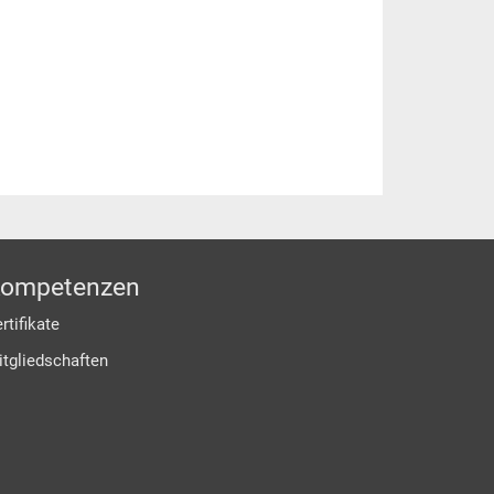
ompetenzen
rtifikate
itgliedschaften