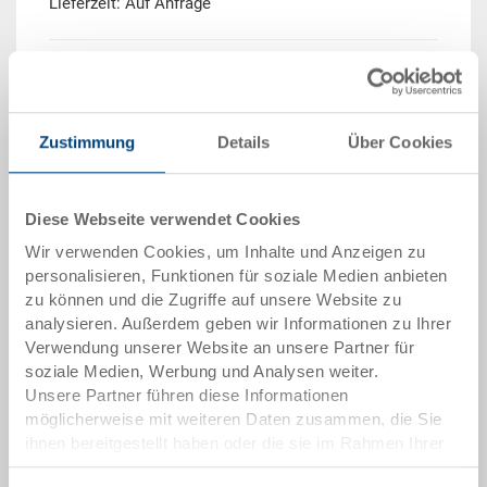
Lieferzeit: Auf Anfrage
Menge
Zustimmung
Details
Über Cookies
In den Warenkorb
Mindestbestellmenge: 500 Stück
Diese Webseite verwendet Cookies
Wir verwenden Cookies, um Inhalte und Anzeigen zu
Artikeldaten
personalisieren, Funktionen für soziale Medien anbieten
zu können und die Zugriffe auf unsere Website zu
Bestellnummer
analysieren. Außerdem geben wir Informationen zu Ihrer
3-6426N-72-V.7000.0101
Verwendung unserer Website an unsere Partner für
soziale Medien, Werbung und Analysen weiter.
Aussenmasse:
Unsere Partner führen diese Informationen
600 x 400 x 281 mm
möglicherweise mit weiteren Daten zusammen, die Sie
ihnen bereitgestellt haben oder die sie im Rahmen Ihrer
Farbe:
Nutzung der Dienste gesammelt haben.
RAL 7001 |
Weitere Farben auf Anfrage