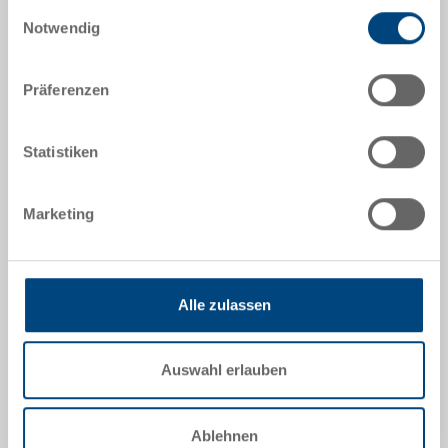
Einwilligungsauswahl
Notwendig
Präferenzen
Angebot anfordern
Statistiken
Technische Daten
Der Stapelbehälter RAKO ist dank seiner
Marketing
Belastbarkeit bestens als Transport- oder Lagerbox
einsetzbar. Zudem lässt sich dieser Universal-
Eurobehälter beliebig mit und ohne Deckel stapeln
(Behältermasse abgestimmt auf Europaletten).
Alle zulassen
Zusätzlich kann der Behälter auf Anfrage
gekennzeichnet und unterteilt werden.
Auswahl erlauben
Optionales Zubehör
Ablehnen