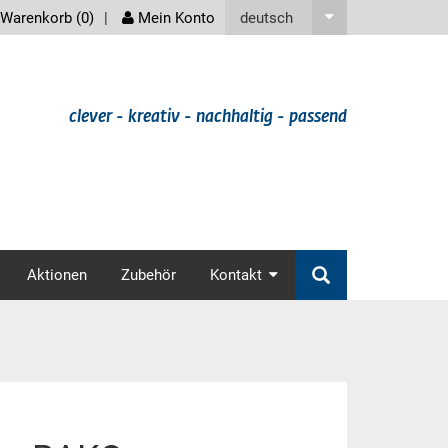
screenreader
deutsch
Warenkorb (
0
)
Mein Konto
clever - kreativ - nachhaltig - passend
v
Aktionen
Zubehör
Kontakt