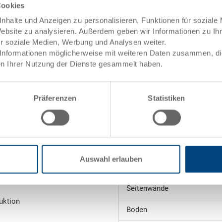
Cookies
et
nhalte und Anzeigen zu personalisieren, Funktionen für soziale
Angebot anfordern
Website zu analysieren. Außerdem geben wir Informationen zu I
ür soziale Medien, Werbung und Analysen weiter.
Informationen möglicherweise mit weiteren Daten zusammen, die 
Technische Daten
n Ihrer Nutzung der Dienste gesammelt haben.
ele)
Innenmasse
Präferenzen
Statistiken
Stapelhöhe
Volumen
Gewicht
ng
Auswahl erlauben
Material
towarenwert
Seitenwände
uktion
Boden