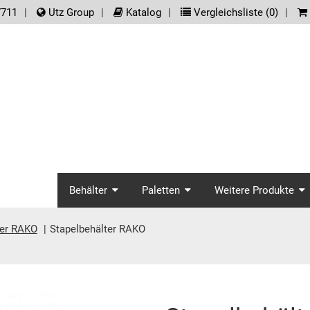
der.meta_nav
7711
Utz Group
Katalog
Vergleichsliste (
0
)
screenreader.main_na
Behälter
Paletten
Weitere Produkte
ter RAKO
Stapelbehälter RAKO