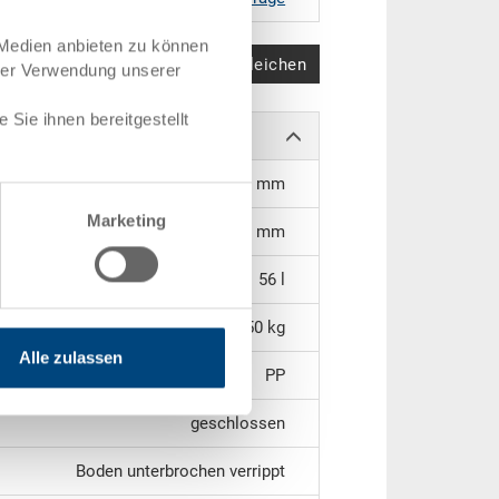
 Medien anbieten zu können
Produkt vergleichen
hrer Verwendung unserer
Sie ihnen bereitgestellt
561 x 361 x 262 mm
Marketing
266 mm
56 l
2.50 kg
Alle zulassen
PP
geschlossen
Boden unterbrochen verrippt