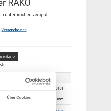
ter RAKO
n unterbrochen verrippt
&
Versandkosten
arenkorb
ück
3-6426-4.7000.0101
Über Cookies
600 x 400 x 281 mm
RAL 7001 |
Weitere Farben auf Anfrage