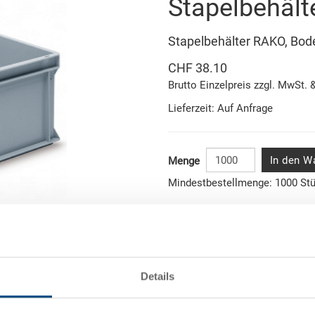
Stapelbehäl
Stapelbehälter RAKO, Bode
CHF 38.10
Brutto Einzelpreis zzgl. MwSt. 
Lieferzeit: Auf Anfrage
In den W
Menge
Mindestbestellmenge: 1000 St
Artikeldaten
Abbildung ähnlich
Bestellnummer
Details
Aussenmasse:
onen
Farbe: