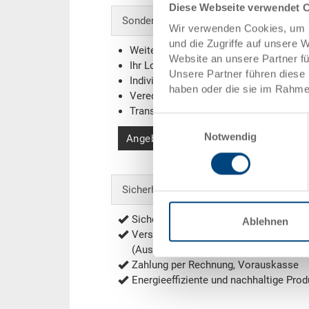
Diese Webseite verwendet 
Sonderanfertigungen - Unser Spezialgebi
Wir verwenden Cookies, um I
und die Zugriffe auf unsere 
Weitere Farben
Website an unsere Partner f
Ihr Logo / Labeling
(Beispiele)
Unsere Partner führen diese 
Individuelle Systemlösungen
haben oder die sie im Rahme
Veredelungen
Transponder (RFID) / Barcodes
(Beispi
Einwilligungsauswahl
Notwendig
Angebot anfordern
Sicherheit & Bestellung
Sichere Bestellung mit Verschlüsselu
Ablehnen
Versandkostenfrei ab 1'000.- CHF Net
(Ausnahmen siehe
Versandkosten
)
Zahlung per Rechnung, Vorauskasse
Energieeffiziente und nachhaltige Prod