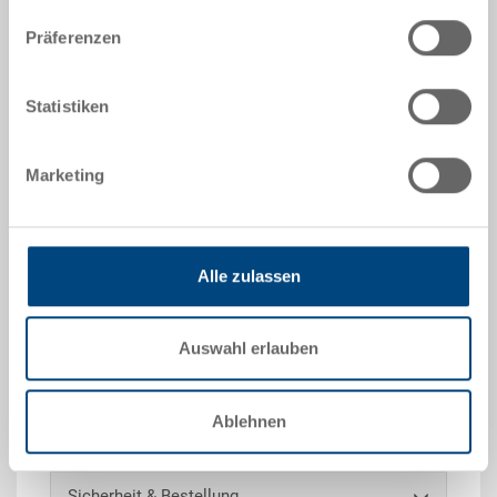
Präferenzen
Angebot anfordern
Statistiken
Technische Daten
Marketing
Der Stapelbehälter RAKO ist dank seiner
Belastbarkeit bestens als Transport- oder Lagerbox
einsetzbar. Zudem lässt sich dieser Universal-
Alle zulassen
Eurobehälter beliebig mit und ohne Deckel stapeln
(Behältermasse abgestimmt auf Europaletten).
Zusätzlich kann der Behälter auf Anfrage
Auswahl erlauben
gekennzeichnet und unterteilt werden.
Ablehnen
Sonderanfertigungen - Unser Spezialgebiet
Sicherheit & Bestellung