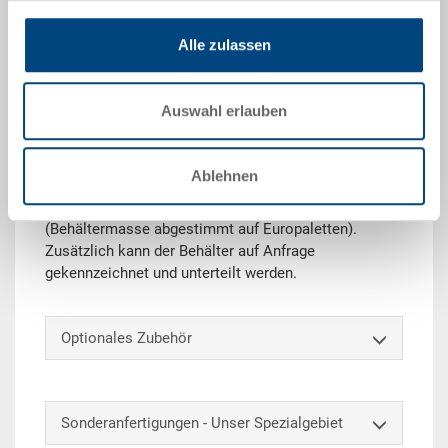
Angebot anfordern
Alle zulassen
Technische Daten
Auswahl erlauben
Der Stapelbehälter RAKO ist dank seiner
Belastbarkeit bestens als Transport- oder Lagerbox
Ablehnen
einsetzbar. Zudem lässt sich dieser Universal-
Eurobehälter beliebig mit und ohne Deckel stapeln
(Behältermasse abgestimmt auf Europaletten).
Zusätzlich kann der Behälter auf Anfrage
gekennzeichnet und unterteilt werden.
Optionales Zubehör
Sonderanfertigungen - Unser Spezialgebiet