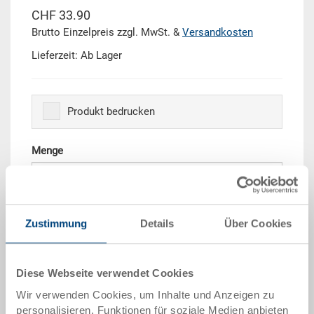
CHF 33.90
Brutto Einzelpreis zzgl. MwSt. &
Versandkosten
Lieferzeit: Ab Lager
Produkt bedrucken
Menge
In den Warenkorb
Zustimmung
Details
Über Cookies
Mengenstaffel
Preis
Diese Webseite verwendet Cookies
ab 10 Stück
CHF 30.50
Wir verwenden Cookies, um Inhalte und Anzeigen zu
ab 50 Stück
CHF 27.80
personalisieren, Funktionen für soziale Medien anbieten