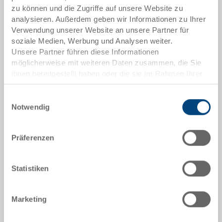
zu können und die Zugriffe auf unsere Website zu
ab 100 Stück
CHF 25.45
analysieren. Außerdem geben wir Informationen zu Ihrer
Verwendung unserer Website an unsere Partner für
ab 250 Stück
CHF 22.05
soziale Medien, Werbung und Analysen weiter.
Unsere Partner führen diese Informationen
Mengenstaffeln entsprechen Verpackungseinheiten.
möglicherweise mit weiteren Daten zusammen, die Sie
ihnen bereitgestellt haben oder die sie im Rahmen Ihrer
Artikeldaten
Nutzung der Dienste gesammelt haben.
Einwilligungsauswahl
Bestellnummer
Notwendig
3-201Z-0.7000.0101
Aussenmasse:
Präferenzen
600 x 400 x 220 mm
Statistiken
Farbe:
RAL 7001 |
Weitere Farben auf Anfrage
Marketing