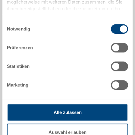
möglicherweise mit weiteren Daten zusammen, die Sie
ihnen bereitgestellt haben oder die sie im Rahmen Ihrer
Aussenmasse:
Nutzung der Dienste gesammelt haben.
600 x 400 x 145 mm
Einwilligungsauswahl
Notwendig
Farbe:
RAL 7001 |
Weitere Farben auf Anfrage
Präferenzen
Statistiken
Angebot anfordern
Marketing
Technische Daten
Der Stapelbehälter RAKO ist dank seiner
Belastbarkeit bestens als Transport- oder Lagerbox
Alle zulassen
einsetzbar. Zudem lässt sich dieser Universal-
Eurobehälter beliebig mit und ohne Deckel stapeln
(Behältermasse abgestimmt auf Europaletten).
Auswahl erlauben