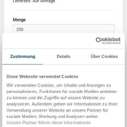
Lieferzeit: Auf Anfrage
Menge
In den Warenkorb
Mindestbestellmenge: 250 Stück
Zustimmung
Details
Über Cookies
Mengenstaffel
Preis
Diese Webseite verwendet Cookies
ab 250 Stück
CHF 18.15
Wir verwenden Cookies, um Inhalte und Anzeigen zu
Mengenstaffeln entsprechen Verpackungseinheiten.
personalisieren, Funktionen für soziale Medien anbieten
zu können und die Zugriffe auf unsere Website zu
analysieren. Außerdem geben wir Informationen zu Ihrer
Artikeldaten
Verwendung unserer Website an unsere Partner für
soziale Medien, Werbung und Analysen weiter.
Bestellnummer
Unsere Partner führen diese Informationen
3-6413N-0.7000.0101