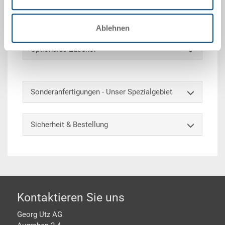
Zusätzlich kann der Behälter auf Anfrage
gekennzeichnet und unterteilt werden.
Ablehnen
Optionales Zubehör
Sonderanfertigungen - Unser Spezialgebiet
Sicherheit & Bestellung
Footer
Kontaktieren Sie uns
Georg Utz AG