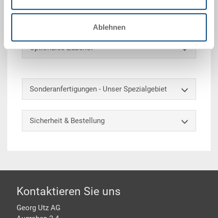
Zusätzlich kann der Behälter auf Anfrage
gekennzeichnet und unterteilt werden.
Ablehnen
Optionales Zubehör
Sonderanfertigungen - Unser Spezialgebiet
Sicherheit & Bestellung
Footer
Kontaktieren Sie uns
Georg Utz AG