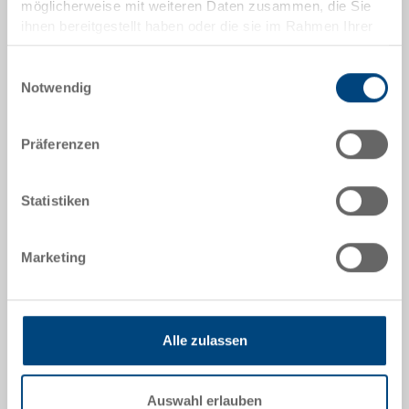
möglicherweise mit weiteren Daten zusammen, die Sie
ihnen bereitgestellt haben oder die sie im Rahmen Ihrer
Aussenmasse:
Nutzung der Dienste gesammelt haben.
600 x 400 x 117 mm
Einwilligungsauswahl
Notwendig
Farbe:
RAL 7001 |
Weitere Farben auf Anfrage
Präferenzen
Statistiken
Angebot anfordern
Marketing
Technische Daten
Der Stapelbehälter RAKO ist dank seiner
Belastbarkeit bestens als Transport- oder Lagerbox
Alle zulassen
einsetzbar. Zudem lässt sich dieser Universal-
Eurobehälter beliebig mit und ohne Deckel stapeln
(Behältermasse abgestimmt auf Europaletten).
Auswahl erlauben