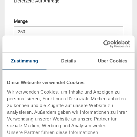
Lieferzeit: Auf Anfrage
Menge
In den Warenkorb
Mindestbestellmenge: 250 Stück
Zustimmung
Details
Über Cookies
Mengenstaffel
Preis
Diese Webseite verwendet Cookies
ab 250 Stück
CHF 20.35
Wir verwenden Cookies, um Inhalte und Anzeigen zu
Mengenstaffeln entsprechen Verpackungseinheiten.
personalisieren, Funktionen für soziale Medien anbieten
zu können und die Zugriffe auf unsere Website zu
analysieren. Außerdem geben wir Informationen zu Ihrer
Artikeldaten
Verwendung unserer Website an unsere Partner für
soziale Medien, Werbung und Analysen weiter.
Bestellnummer
Unsere Partner führen diese Informationen
3-300Z-213-V.7000.0101