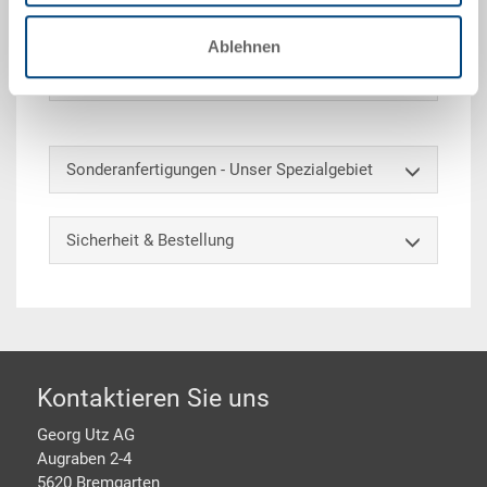
gekennzeichnet und unterteilt werden.
Ablehnen
Optionales Zubehör
Sonderanfertigungen - Unser Spezialgebiet
Sicherheit & Bestellung
Footer
Kontaktieren Sie uns
Georg Utz AG
Augraben 2-4
5620 Bremgarten