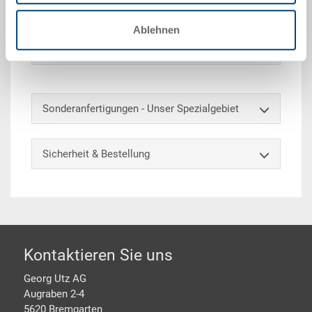
gekennzeichnet und unterteilt werden.
Ablehnen
Optionales Zubehör
Sonderanfertigungen - Unser Spezialgebiet
Sicherheit & Bestellung
Footer
Kontaktieren Sie uns
Georg Utz AG
Augraben 2-4
5620 Bremgarten