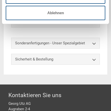
geschlossen, Boden geschlossen, 2 Muschelgriffe,
EAN-Etikette
Ablehnen
Optionales Zubehör
Sonderanfertigungen - Unser Spezialgebiet
Sicherheit & Bestellung
Footer
Kontaktieren Sie uns
Georg Utz AG
Augraben 2-4