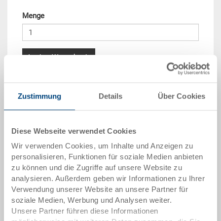
Menge
In den Warenkorb
Mengenstaffel
Preis
Zustimmung
Details
Über Cookies
ab 10 Stück
CHF 17.45
ab 50 Stück
CHF 15.90
Diese Webseite verwendet Cookies
ab 100 Stück
CHF 14.55
Wir verwenden Cookies, um Inhalte und Anzeigen zu
personalisieren, Funktionen für soziale Medien anbieten
ab 250 Stück
CHF 12.60
zu können und die Zugriffe auf unsere Website zu
analysieren. Außerdem geben wir Informationen zu Ihrer
Mengenstaffeln entsprechen Verpackungseinheiten.
Verwendung unserer Website an unsere Partner für
soziale Medien, Werbung und Analysen weiter.
Unsere Partner führen diese Informationen
Artikeldaten