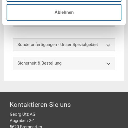
gekennzeichnet und unterteilt werden.
Ablehnen
Optionales Zubehör
Sonderanfertigungen - Unser Spezialgebiet
Sicherheit & Bestellung
Footer
Kontaktieren Sie uns
Georg Utz AG
Augraben 2-4
5620 Bremgarten