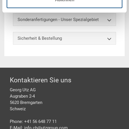
Sonderanfertigungen - Unser Spezialgebiet
Sicherheit & Bestellung
Footer
Kontaktieren Sie uns
Georg Utz AG
Augraben 2-4
5620 Bremgarten
Schweiz
Phone: +41 56 648 77 11
E-Mail: info.ch@
utzgroup.com