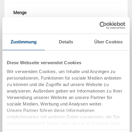
Menge
In den Warenkorb
Zustimmung
Details
Über Cookies
Mindestbestellmenge: 250 Stück
Mengenstaffel
Preis
Diese Webseite verwendet Cookies
Wir verwenden Cookies, um Inhalte und Anzeigen zu
ab 250 Stück
CHF 11.60
personalisieren, Funktionen für soziale Medien anbieten
zu können und die Zugriffe auf unsere Website zu
Mengenstaffeln entsprechen Verpackungseinheiten.
analysieren. Außerdem geben wir Informationen zu Ihrer
Verwendung unserer Website an unsere Partner für
Artikeldaten
soziale Medien, Werbung und Analysen weiter.
Unsere Partner führen diese Informationen
Bestellnummer
möglicherweise mit weiteren Daten zusammen, die Sie
1254931
ihnen bereitgestellt haben oder die sie im Rahmen Ihrer
Nutzung der Dienste gesammelt haben.