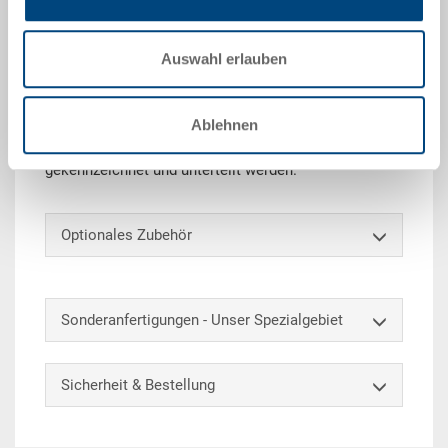
Der Stapelbehälter RAKO ist dank seiner
Auswahl erlauben
Belastbarkeit bestens als Transport- oder Lagerbox
einsetzbar. Zudem lässt sich dieser Universal-
Eurobehälter beliebig mit und ohne Deckel stapeln
Ablehnen
(Behältermasse abgestimmt auf Europaletten).
Zusätzlich kann der Behälter auf Anfrage
gekennzeichnet und unterteilt werden.
Optionales Zubehör
Sonderanfertigungen - Unser Spezialgebiet
Sicherheit & Bestellung