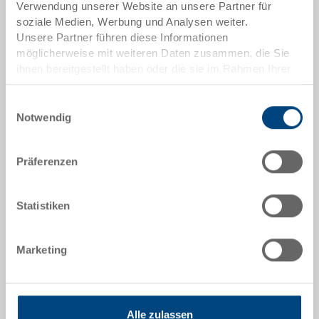
Mengenstaffeln entsprechen Verpackungseinheiten.
Verwendung unserer Website an unsere Partner für
soziale Medien, Werbung und Analysen weiter.
Unsere Partner führen diese Informationen
Artikeldaten
möglicherweise mit weiteren Daten zusammen, die Sie
ihnen bereitgestellt haben oder die sie im Rahmen Ihrer
Bestellnummer
Nutzung der Dienste gesammelt haben.
3-217Z-0.7000.0101
Einwilligungsauswahl
Notwendig
Aussenmasse:
300 x 200 x 65 mm
Präferenzen
Farbe:
RAL 7001 |
Weitere Farben auf Anfrage
Statistiken
Marketing
Angebot anfordern
Technische Daten
Alle zulassen