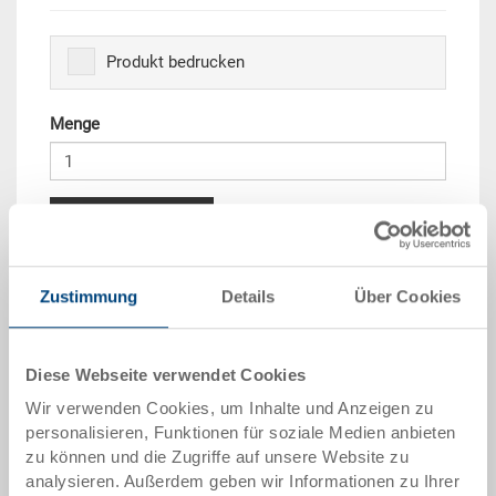
Produkt bedrucken
Menge
In den Warenkorb
Mengenstaffel
Preis
Zustimmung
Details
Über Cookies
ab 10 Stück
CHF 6.80
ab 50 Stück
CHF 6.20
Diese Webseite verwendet Cookies
Wir verwenden Cookies, um Inhalte und Anzeigen zu
ab 100 Stück
CHF 5.65
personalisieren, Funktionen für soziale Medien anbieten
ab 250 Stück
CHF 4.90
zu können und die Zugriffe auf unsere Website zu
analysieren. Außerdem geben wir Informationen zu Ihrer