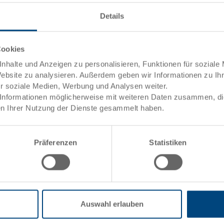
et
Details
Angebot anfordern
Cookies
Technische Daten
nhalte und Anzeigen zu personalisieren, Funktionen für soziale
Website zu analysieren. Außerdem geben wir Informationen zu I
ele)
Gewicht
ür soziale Medien, Werbung und Analysen weiter.
Informationen möglicherweise mit weiteren Daten zusammen, die 
Material
n Ihrer Nutzung der Dienste gesammelt haben.
Systemvariante
Präferenzen
Statistiken
Oberdeck
ng
Kufenausführung
towarenwert
Verstärkung
uktion
Auswahl erlauben
Sicherungsrand