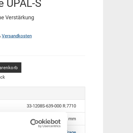
e UPAL-S
ne Verstärkung
&
Versandkosten
arenkorb
ück
33-1208S-639-000 R.7710
1200 x 800 x 160 mm
|
Weitere Farben auf Anfrage