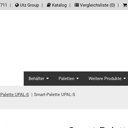
der.meta_nav
7711
Utz Group
Katalog
Vergleichsliste (
0
)
screenreader.main_na
Behälter
Paletten
Weitere Produkte
Palette UPAL-S
Smart-Palette UPAL-S