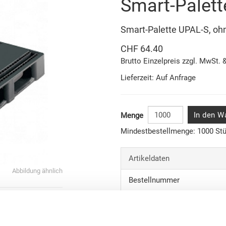
Smart-Palett
Smart-Palette UPAL-S, oh
CHF 64.40
Brutto Einzelpreis zzgl. MwSt. 
Lieferzeit: Auf Anfrage
In den W
Menge
Mindestbestellmenge: 1000 St
Artikeldaten
Abbildung ähnlich
Bestellnummer
Aussenmasse:
onen
Farbe: