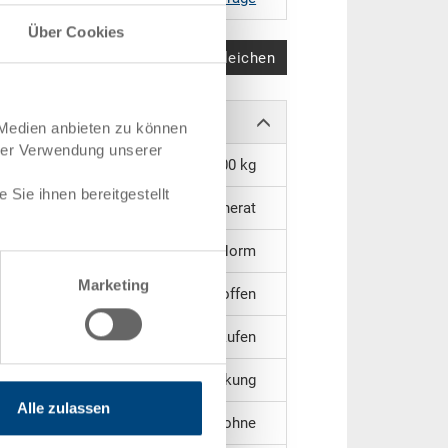
Über Cookies
Produkt vergleichen
 Medien anbieten zu können
hrer Verwendung unserer
14.00 kg
Sie ihnen bereitgestellt
PP Regenerat
EURO-Norm
Marketing
offen
3 Längskufen
ohne Verstärkung
Alle zulassen
ohne