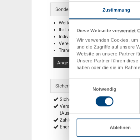
Sonderanfertigungen - Unser Spezialgebi
Zustimmung
Weitere Farben
Ihr Logo / Labeling
(Beispiele)
Diese Webseite verwendet 
Individuelle Systemlösungen
Wir verwenden Cookies, um I
Veredelungen
und die Zugriffe auf unsere 
Transponder (RFID) / Barcodes
(Beispi
Website an unsere Partner f
Unsere Partner führen diese 
Angebot anfordern
haben oder die sie im Rahme
Einwilligungsauswahl
Sicherheit & Bestellung
Notwendig
Sichere Bestellung mit Verschlüsselu
Versandkostenfrei ab 1'000.- CHF Net
(Ausnahmen siehe
Versandkosten
)
Zahlung per Rechnung, Vorauskasse
Energieeffiziente und nachhaltige Prod
Ablehnen