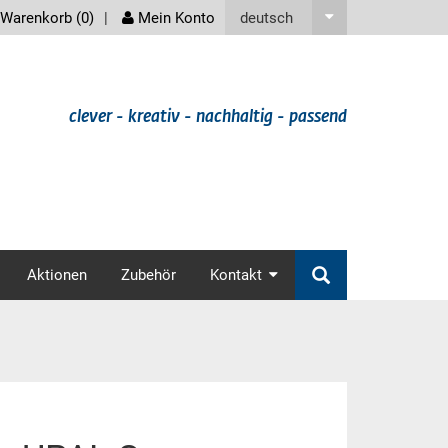
screenreader
deutsch
Warenkorb (
0
)
Mein Konto
clever - kreativ - nachhaltig - passend
v
Aktionen
Zubehör
Kontakt