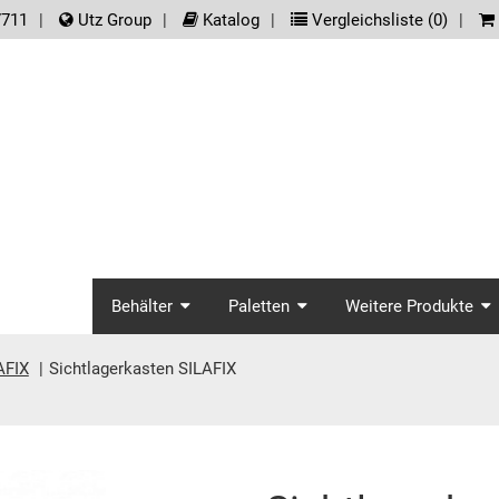
der.meta_nav
7711
Utz Group
Katalog
Vergleichsliste (
0
)
screenreader.main_na
Behälter
Paletten
Weitere Produkte
AFIX
Sichtlagerkasten SILAFIX