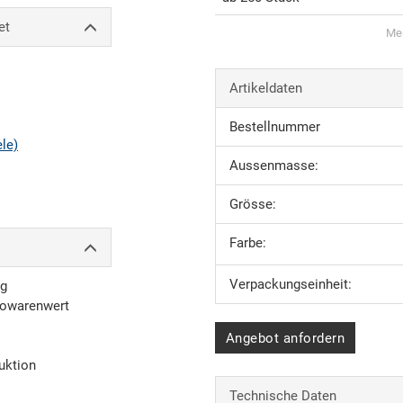
et
Men
Artikeldaten
Bestellnummer
ele)
Aussenmasse:
Grösse:
Farbe:
Verpackungseinheit:
ng
towarenwert
Angebot anfordern
uktion
Technische Daten