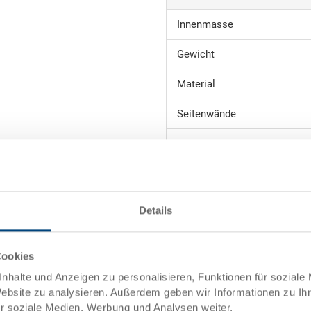
Innenmasse
Gewicht
Material
Seitenwände
Boden
Griffe
Systemvariante
Details
Sichtlagerkasten SILAFIX 2, st
mm, innen 455x277x185 mm, Ve
Cookies
nhalte und Anzeigen zu personalisieren, Funktionen für soziale
Website zu analysieren. Außerdem geben wir Informationen zu I
ür soziale Medien, Werbung und Analysen weiter.