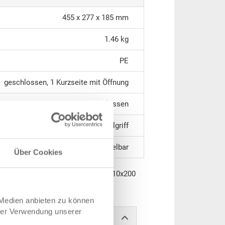
455 x 277 x 185 mm
1.46 kg
PE
geschlossen, 1 Kurzseite mit Öffnung
geschlossen
1 Muschelgriff
stapelbar
Über Cookies
apelbar, PE, verkehrsrot, 500/450x310x200
rpackungseinheit 10 Stück
 Medien anbieten zu können
hrer Verwendung unserer