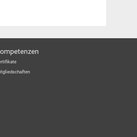
ompetenzen
rtifikate
itgliedschaften