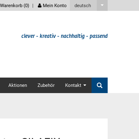
screenreader
deutsch
Warenkorb (
0
)
Mein Konto
clever - kreativ - nachhaltig - passend
v
Aktionen
Zubehör
Kontakt