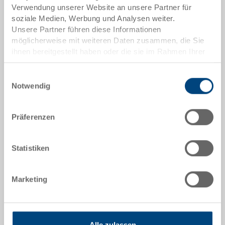
Verwendung unserer Website an unsere Partner für
Artikeldaten
soziale Medien, Werbung und Analysen weiter.
Unsere Partner führen diese Informationen
Bestellnummer
möglicherweise mit weiteren Daten zusammen, die Sie
3-364.7000.0203
ihnen bereitgestellt haben oder die sie im Rahmen Ihrer
Nutzung der Dienste gesammelt haben.
Aussenmasse:
Einwilligungsauswahl
350 x 210 x 145 mm
Notwendig
Grösse:
Nr. 3Z - 350 x 210 x 145 mm
Präferenzen
Farbe:
Statistiken
RAL 7001 |
Weitere Farben auf Anfrage
Verpackungseinheit:
Marketing
15 Stück
Alle zulassen