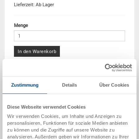
Lieferzeit: Ab Lager
Menge
In den Warenkorb
Mengenstaffel
Preis
ab 10 Stück
CHF 9.85
Zustimmung
Details
Über Cookies
ab 50 Stück
CHF 9.00
ab 100 Stück
CHF 8.20
Diese Webseite verwendet Cookies
Wir verwenden Cookies, um Inhalte und Anzeigen zu
ab 250 Stück
CHF 7.10
personalisieren, Funktionen für soziale Medien anbieten
zu können und die Zugriffe auf unsere Website zu
Mengenstaffeln entsprechen Verpackungseinheiten.
analysieren. Außerdem geben wir Informationen zu Ihrer