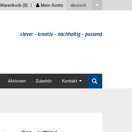
screenreader
deutsch
Warenkorb (
0
)
Mein Konto
clever - kreativ - nachhaltig - passend
v
Aktionen
Zubehör
Kontakt