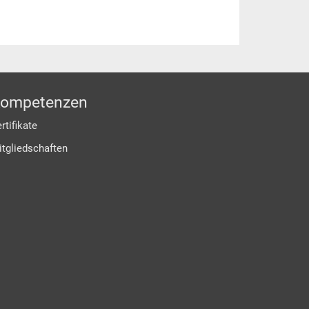
ompetenzen
rtifikate
itgliedschaften