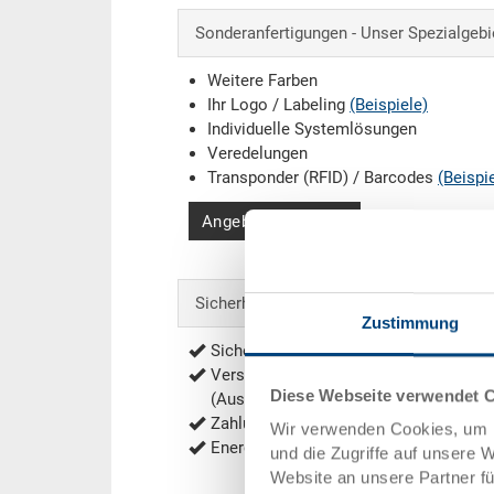
Sonderanfertigungen - Unser Spezialgebi
Weitere Farben
Ihr Logo / Labeling
(Beispiele)
Individuelle Systemlösungen
Veredelungen
Transponder (RFID) / Barcodes
(Beispi
Angebot anfordern
Sicherheit & Bestellung
Zustimmung
Sichere Bestellung mit Verschlüsselu
Versandkostenfrei ab 1'000.- CHF Net
Diese Webseite verwendet 
(Ausnahmen siehe
Versandkosten
)
Zahlung per Rechnung, Vorauskasse
Wir verwenden Cookies, um I
Energieeffiziente und nachhaltige Prod
und die Zugriffe auf unsere 
Website an unsere Partner f