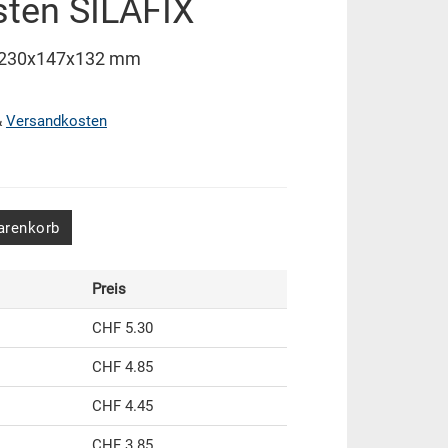
sten SILAFIX
X 230x147x132 mm
&
Versandkosten
arenkorb
Preis
CHF 5.30
CHF 4.85
CHF 4.45
CHF 3.85