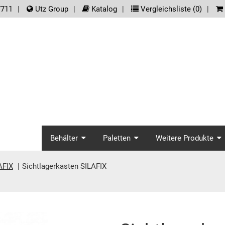
der.meta_nav
7711
Utz Group
Katalog
Vergleichsliste (
0
)
screenreader.main_na
Behälter
Paletten
Weitere Produkte
AFIX
Sichtlagerkasten SILAFIX