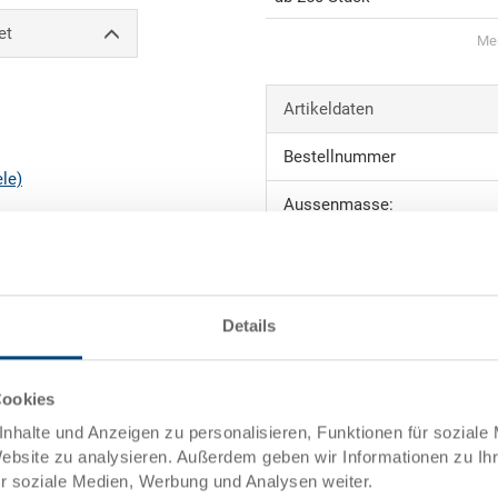
et
Men
Artikeldaten
Bestellnummer
ele)
Aussenmasse:
Grösse:
Farbe:
Details
Verpackungseinheit:
ng
towarenwert
Cookies
Angebot anfordern
nhalte und Anzeigen zu personalisieren, Funktionen für soziale
uktion
Website zu analysieren. Außerdem geben wir Informationen zu I
ür soziale Medien, Werbung und Analysen weiter.
Technische Daten