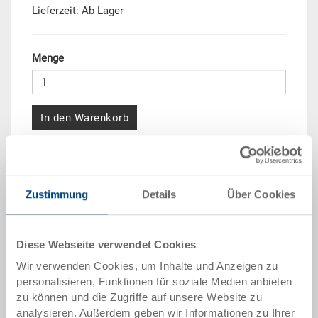
Lieferzeit: Ab Lager
Menge
In den Warenkorb
Mengenstaffel
Preis
ab 10 Stück
CHF 5.45
Zustimmung
Details
Über Cookies
ab 50 Stück
CHF 4.95
ab 100 Stück
CHF 4.55
Diese Webseite verwendet Cookies
Wir verwenden Cookies, um Inhalte und Anzeigen zu
ab 250 Stück
CHF 3.95
personalisieren, Funktionen für soziale Medien anbieten
zu können und die Zugriffe auf unsere Website zu
Mengenstaffeln entsprechen Verpackungseinheiten.
analysieren. Außerdem geben wir Informationen zu Ihrer