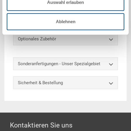
zusammengesetzt und auf den Inhalt angepasst
Auswahl erlauben
werden. Zudem sind sie im Gegensatz zu
Schaumstoffen langlebiger und bieten einen
stärkeren Halt.
Ablehnen
Optionales Zubehör
Sonderanfertigungen - Unser Spezialgebiet
Sicherheit & Bestellung
Footer
Kontaktieren Sie uns