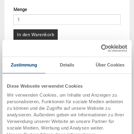
Menge
In den Warenkorb
Mengenstaffel
Preis
ab 10 Stück
CHF 20.70
Zustimmung
Details
Über Cookies
ab 50 Stück
CHF 18.85
Diese Webseite verwendet Cookies
ab 100 Stück
CHF 17.25
Wir verwenden Cookies, um Inhalte und Anzeigen zu
ab 250 Stück
CHF 14.95
personalisieren, Funktionen für soziale Medien anbieten
zu können und die Zugriffe auf unsere Website zu
Mengenstaffeln entsprechen Verpackungseinheiten.
analysieren. Außerdem geben wir Informationen zu Ihrer
Verwendung unserer Website an unsere Partner für
soziale Medien, Werbung und Analysen weiter.
Artikeldaten