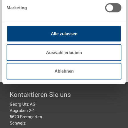
Marketing
Scharnierteil, zu NESCO, PP, schwarz, mit Führung für
Spannband
Alle zulassen
Sonderanfertigungen - Unser Spezialgebiet
Auswahl erlauben
Sicherheit & Bestellung
Ablehnen
Footer
Kontaktieren Sie uns
Georg Utz AG
Augraben 2-4
5620 Bremgarten
Schweiz