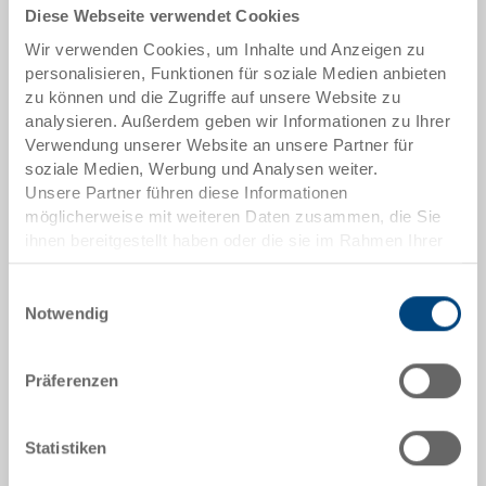
Diese Webseite verwendet Cookies
In den Warenkorb
Wir verwenden Cookies, um Inhalte und Anzeigen zu
personalisieren, Funktionen für soziale Medien anbieten
Mindestbestellmenge: 10000 Stück
zu können und die Zugriffe auf unsere Website zu
analysieren. Außerdem geben wir Informationen zu Ihrer
Artikeldaten
Verwendung unserer Website an unsere Partner für
soziale Medien, Werbung und Analysen weiter.
Bestellnummer
Unsere Partner führen diese Informationen
37-6408-1.9200.0101
möglicherweise mit weiteren Daten zusammen, die Sie
ihnen bereitgestellt haben oder die sie im Rahmen Ihrer
Farbe:
Nutzung der Dienste gesammelt haben.
|
Weitere Farben auf Anfrage
Einwilligungsauswahl
Notwendig
Präferenzen
Angebot anfordern
Statistiken
Technische Daten