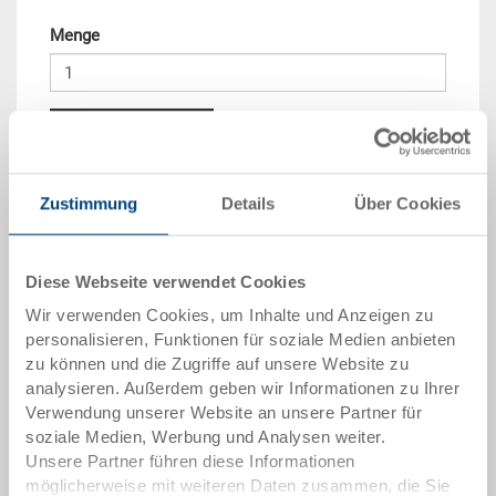
Menge
In den Warenkorb
Mengenstaffel
Preis
Zustimmung
Details
Über Cookies
ab 10 Stück
CHF 11.50
Diese Webseite verwendet Cookies
ab 50 Stück
CHF 10.45
Wir verwenden Cookies, um Inhalte und Anzeigen zu
ab 100 Stück
CHF 9.55
personalisieren, Funktionen für soziale Medien anbieten
zu können und die Zugriffe auf unsere Website zu
ab 250 Stück
CHF 8.30
analysieren. Außerdem geben wir Informationen zu Ihrer
Verwendung unserer Website an unsere Partner für
Mengenstaffeln entsprechen Verpackungseinheiten.
soziale Medien, Werbung und Analysen weiter.
Unsere Partner führen diese Informationen
Artikeldaten
möglicherweise mit weiteren Daten zusammen, die Sie