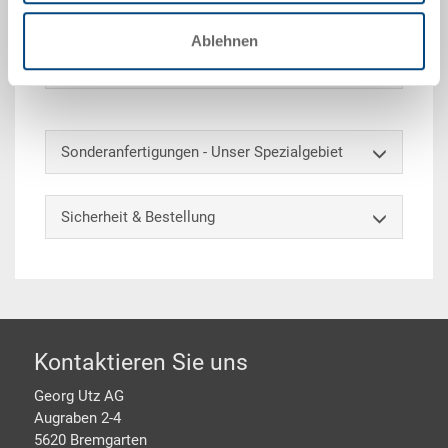
Gurtaussparungen, zu RAKO, EAN-Etikette
Ablehnen
Optionales Zubehör
Sonderanfertigungen - Unser Spezialgebiet
Sicherheit & Bestellung
Footer
Kontaktieren Sie uns
Georg Utz AG
Augraben 2-4
5620 Bremgarten