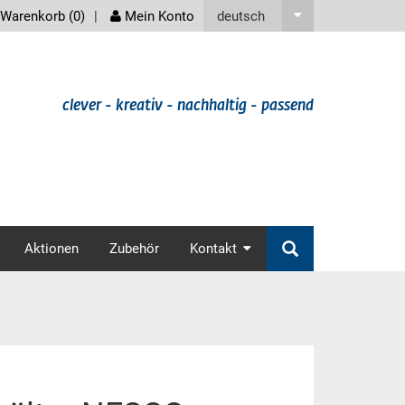
screenreader
deutsch
Warenkorb (
0
)
Mein Konto
clever - kreativ - nachhaltig - passend
v
Aktionen
Zubehör
Kontakt