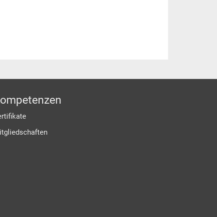
ompetenzen
rtifikate
itgliedschaften