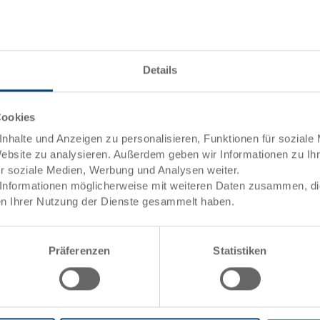
Innenmasse
ng
towarenwert
Volumen
Details
Gewicht
uktion
Material
Cookies
Seitenwände
nhalte und Anzeigen zu personalisieren, Funktionen für soziale
Website zu analysieren. Außerdem geben wir Informationen zu I
Boden
ür soziale Medien, Werbung und Analysen weiter.
Informationen möglicherweise mit weiteren Daten zusammen, die 
Griffe
n Ihrer Nutzung der Dienste gesammelt haben.
Systemvariante
Präferenzen
Statistiken
Schachtelbehälter NESCO, PP, 
mm, innen oben 545x368 mm, i
mm, Schachtelhöhe 106 mm, 73
geschlossen, 2 Muschelgriffe, 