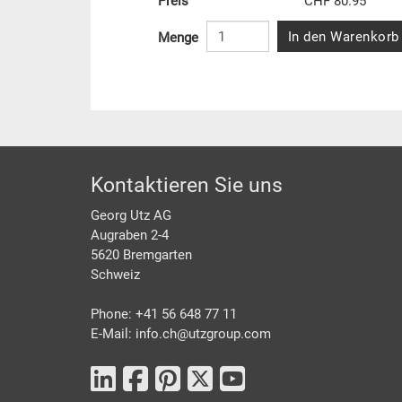
Preis
CHF 80.95
In den Warenkorb
Menge
Footer
Kontaktieren Sie uns
Georg Utz AG
Augraben 2-4
5620 Bremgarten
Schweiz
Phone: +41 56 648 77 11
E-Mail: info.ch@
utzgroup.com