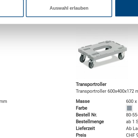
Auswahl erlauben
Transportroller
Transportroller 600x400x172
6 mm
Masse
600 x
Farbe
Bestell Nr.
80-55
Bestellmenge
ab 1 
Lieferzeit
Ab La
Preis
CHF 9