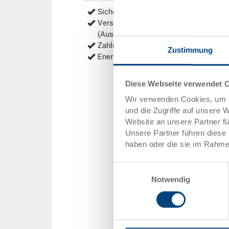
Sichere Bestellung mit Verschlüsselu
Versandkostenfrei ab 1'000.- CHF Net
(Ausnahmen siehe
Versandkosten
)
Zahlung per Rechnung, Vorauskasse
Zustimmung
Energieeffiziente und nachhaltige Prod
Diese Webseite verwendet 
Wir verwenden Cookies, um I
und die Zugriffe auf unsere 
Website an unsere Partner f
Unsere Partner führen diese 
haben oder die sie im Rahme
Einwilligungsauswahl
Notwendig