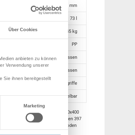
513 x 331 x 397 mm
73 l
Über Cookies
2.45 kg
PP
geschlossen
 Medien anbieten zu können
hrer Verwendung unserer
geschlossen
Sie ihnen bereitgestellt
2 Muschelgriffe
schachtelbar
Marketing
lichtblau RAL 5012, aussen 600x400x400
nnen unten 513x331 mm, Höhe innen 397
.0 l, Seitenwände geschlossen, Boden
ohne Deckel, mit Stapelbügeln