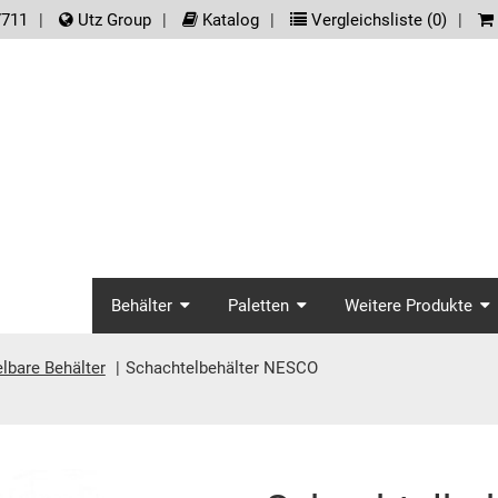
der.meta_nav
7711
Utz Group
Katalog
Vergleichsliste (
0
)
screenreader.main_na
Behälter
Paletten
Weitere Produkte
lbare Behälter
Schachtelbehälter NESCO