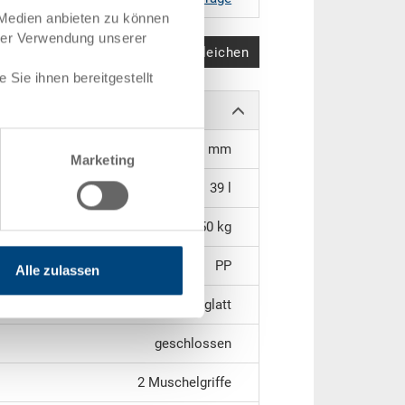
 Medien anbieten zu können
hrer Verwendung unserer
Produkt vergleichen
Sie ihnen bereitgestellt
512 x 330 x 215 mm
Marketing
39 l
2.50 kg
PP
Alle zulassen
geschlossen beidseitig glatt
geschlossen
2 Muschelgriffe