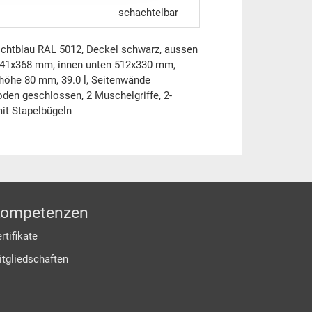
schachtelbar
ichtblau RAL 5012, Deckel schwarz, aussen
41x368 mm, innen unten 512x330 mm,
öhe 80 mm, 39.0 l, Seitenwände
oden geschlossen, 2 Muschelgriffe, 2-
mit Stapelbügeln
ompetenzen
rtifikate
itgliedschaften