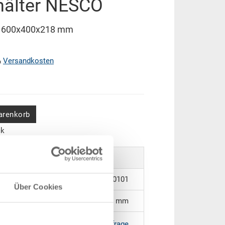
hälter NESCO
O 600x400x218 mm
&
Versandkosten
arenkorb
ck
37-6422-112.5070.0101
Über Cookies
600 x 400 x 218 mm
RAL 5012 |
Weitere Farben auf Anfrage