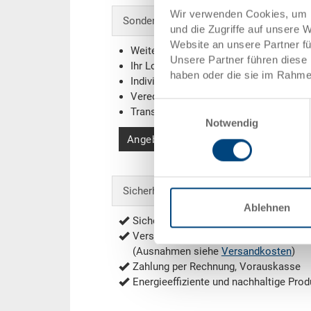
Wir verwenden Cookies, um I
Sonderanfertigungen - Unser Spezialgebi
und die Zugriffe auf unsere 
Website an unsere Partner f
Weitere Farben
Unsere Partner führen diese 
Ihr Logo / Labeling
(Beispiele)
haben oder die sie im Rahme
Individuelle Systemlösungen
Veredelungen
Einwilligungsauswahl
Transponder (RFID) / Barcodes
(Beispi
Notwendig
Angebot anfordern
Sicherheit & Bestellung
Ablehnen
Sichere Bestellung mit Verschlüsselu
Versandkostenfrei ab 1'000.- CHF Net
(Ausnahmen siehe
Versandkosten
)
Zahlung per Rechnung, Vorauskasse
Energieeffiziente und nachhaltige Prod