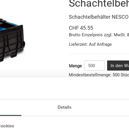
Schachtelbe
Schachtelbehälter NESC
CHF 45.55
Brutto Einzelpreis zzgl. MwSt. 
Lieferzeit: Auf Anfrage
In den W
Menge
Mindestbestellmenge: 500 Stü
Artikeldaten
Abbildung ähnlich
Bestellnummer
Details
Aussenmasse:
onen
Cookies
Farbe: