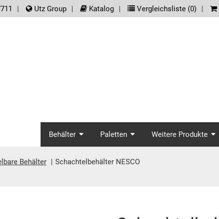
der.meta_nav
7711
Utz Group
Katalog
Vergleichsliste (
0
)
screenreader.main_na
Behälter
Paletten
Weitere Produkte
lbare Behälter
Schachtelbehälter NESCO