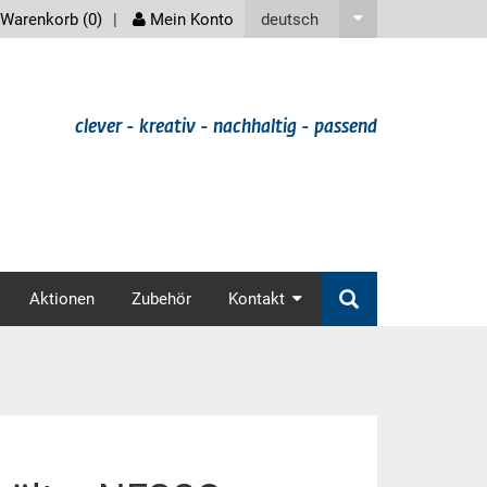
screenreader
deutsch
Warenkorb (
0
)
Mein Konto
clever - kreativ - nachhaltig - passend
v
Aktionen
Zubehör
Kontakt