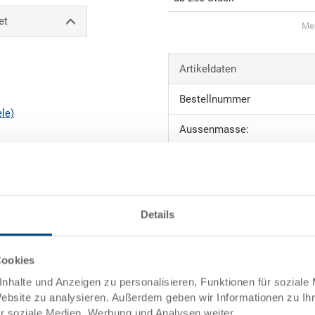
et
Men
Artikeldaten
Bestellnummer
ele)
Aussenmasse:
Farbe:
Angebot anfordern
Details
ng
towarenwert
Technische Daten
Cookies
Innenmasse
nhalte und Anzeigen zu personalisieren, Funktionen für soziale
uktion
Website zu analysieren. Außerdem geben wir Informationen zu I
Volumen
ür soziale Medien, Werbung und Analysen weiter.