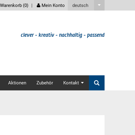
screenreader
deutsch
Warenkorb (
0
)
Mein Konto
clever - kreativ - nachhaltig - passend
v
Aktionen
Zubehör
Kontakt