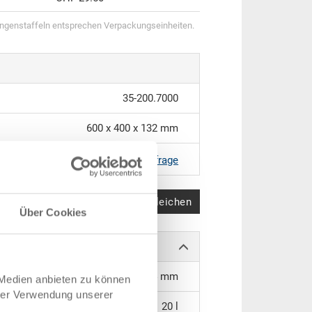
genstaffeln entsprechen Verpackungseinheiten.
35-200.7000
600 x 400 x 132 mm
RAL 7001 |
Weitere Farben auf Anfrage
Produkt vergleichen
Über Cookies
558 x 358 x 114 mm
 Medien anbieten zu können
hrer Verwendung unserer
20 l