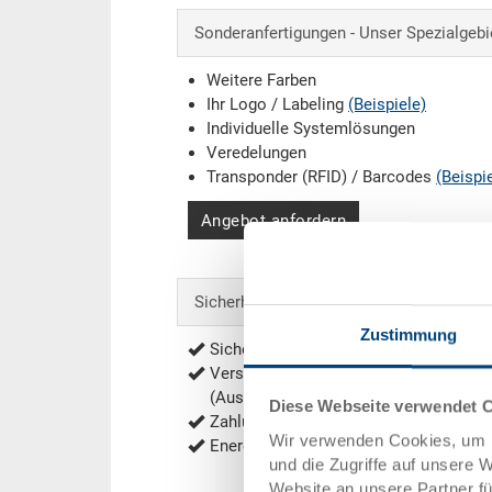
Sonderanfertigungen - Unser Spezialgebi
Weitere Farben
Ihr Logo / Labeling
(Beispiele)
Individuelle Systemlösungen
Veredelungen
Transponder (RFID) / Barcodes
(Beispi
Angebot anfordern
Sicherheit & Bestellung
Zustimmung
Sichere Bestellung mit Verschlüsselu
Versandkostenfrei ab 1'000.- CHF Net
(Ausnahmen siehe
Versandkosten
)
Diese Webseite verwendet 
Zahlung per Rechnung, Vorauskasse
Wir verwenden Cookies, um I
Energieeffiziente und nachhaltige Prod
und die Zugriffe auf unsere 
Website an unsere Partner f