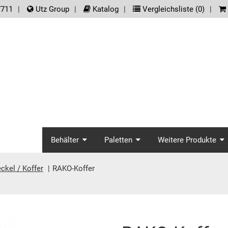
der.meta_nav
7711
Utz Group
Katalog
Vergleichsliste (
0
)
screenreader.main_na
Behälter
Paletten
Weitere Produkte
ckel / Koffer
RAKO-Koffer