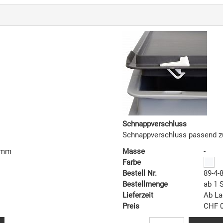
Schnappverschluss
Schnappverschluss passend z
2 mm
Masse
-
Farbe
Bestell Nr.
89-4-
Bestellmenge
ab 1 
Lieferzeit
Ab La
Preis
CHF 0