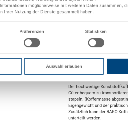
Informationen möglicherweise mit weiteren Daten zusammen, die 
Gewicht
n Ihrer Nutzung der Dienste gesammelt haben.
Material
Präferenzen
Statistiken
Griffe
Systemvariante
Verriegelung
Auswahl erlauben
Koffergriff
Der hochwertige Kunststoffkoffe
Güter bequem zu transportieren
stapeln. (Koffermasse abgesti
Eigengewicht und der praktisch
Zusätzlich kann der RAKO Koff
unterteilt werden.