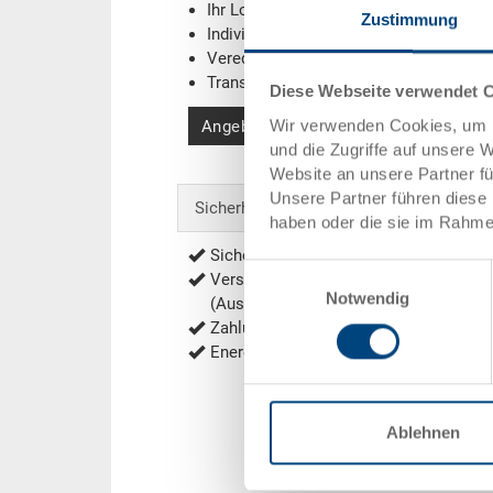
Ihr Logo / Labeling
(Beispiele)
Zustimmung
Individuelle Systemlösungen
Veredelungen
Transponder (RFID) / Barcodes
(Beispi
Diese Webseite verwendet 
Wir verwenden Cookies, um I
Angebot anfordern
und die Zugriffe auf unsere 
Website an unsere Partner f
Unsere Partner führen diese 
Sicherheit & Bestellung
haben oder die sie im Rahme
Sichere Bestellung mit Verschlüsselu
Einwilligungsauswahl
Versandkostenfrei ab 1'000.- CHF Net
Notwendig
(Ausnahmen siehe
Versandkosten
)
Zahlung per Rechnung, Vorauskasse
Energieeffiziente und nachhaltige Prod
Ablehnen