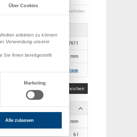
Über Cookies
genstaffeln entsprechen Verpackungseinheiten.
 Medien anbieten zu können
hrer Verwendung unserer
1257611
Sie ihnen bereitgestellt
400 x 300 x 81 mm
|
Weitere Farben auf Anfrage
Marketing
Produkt vergleichen
Alle zulassen
358 x 258 x 62 mm
6 l