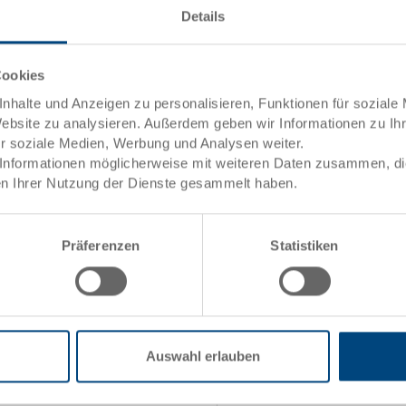
Details
Men
ele)
Cookies
Artikeldaten
nhalte und Anzeigen zu personalisieren, Funktionen für soziale
Website zu analysieren. Außerdem geben wir Informationen zu I
Bestellnummer
ür soziale Medien, Werbung und Analysen weiter.
Informationen möglicherweise mit weiteren Daten zusammen, die 
Aussenmasse:
n Ihrer Nutzung der Dienste gesammelt haben.
Farbe:
ng
towarenwert
Präferenzen
Statistiken
Angebot anfordern
uktion
Technische Daten
Auswahl erlauben
Innenmasse
Volumen