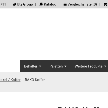
der.meta_nav
7711
Utz Group
Katalog
Vergleichsliste (
0
)
screenreader.main_na
Behälter
Paletten
Weitere Produkte
ckel / Koffer
RAKO-Koffer