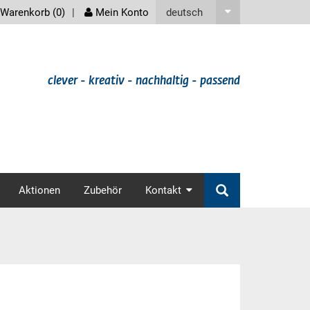
screenreader
deutsch
Warenkorb (
0
)
Mein Konto
clever - kreativ - nachhaltig - passend
v
Aktionen
Zubehör
Kontakt