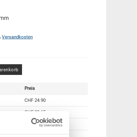
1 mm
&
Versandkosten
arenkorb
Preis
CHF 24.90
CHF 22.65
CHF 20.75
CHF 17.95