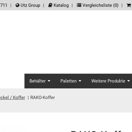
der.meta_nav
7711
Utz Group
Katalog
Vergleichsliste (
0
)
screenreader.main_na
Behälter
Paletten
Weitere Produkte
ckel / Koffer
RAKO-Koffer