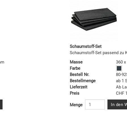
Schaumstoff-Set
Schaumstoff-Set passend zu K
 mm
Masse
360 x
Farbe
Bestell Nr.
80-92
Bestellmenge
ab 1 
Lieferzeit
Ab La
Preis
CHF 1
In den 
Menge