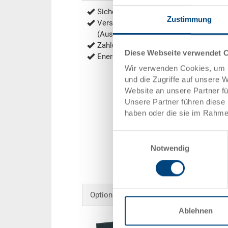
Sichere Bestellung mit Verschlüsselu
Zustimmung
Versandkostenfrei ab 1'000.- CHF Net
(Ausnahmen siehe
Versandkosten
)
Zahlung per Rechnung, Vorauskasse
Diese Webseite verwendet 
Energieeffiziente und nachhaltige Prod
Wir verwenden Cookies, um I
und die Zugriffe auf unsere 
Website an unsere Partner f
Unsere Partner führen diese 
haben oder die sie im Rahme
Einwilligungsauswahl
Notwendig
Optionales Zubehör
Ablehnen