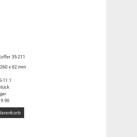
offer 35-211
 260 x 62 mm
5-11.1
Stück
ger
9.90
Warenkorb