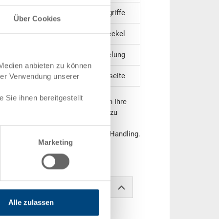
2 Muschelgriffe
Über Cookies
stapelbar mit Deckel
ohne Verriegelung
 Medien anbieten zu können
auf einer Längsseite
hrer Verwendung unserer
Sie ihnen bereitgestellt
r bietet Ihnen viele Möglichkeiten Ihre
 und verschlossen zu lagern oder zu
mmt auf Europaletten) Das geringe
e Griff ermöglichen ein einfaches Handling.
Marketing
er auf Anfrage gekennzeichnet und
Alle zulassen