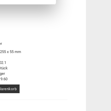
er
 255 x 55 mm
02.1
Stück
ger
9.60
Warenkorb