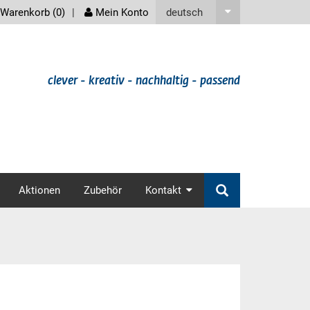
screenreader
deutsch
Warenkorb (
0
)
Mein Konto
clever - kreativ - nachhaltig - passend
v
Aktionen
Zubehör
Kontakt