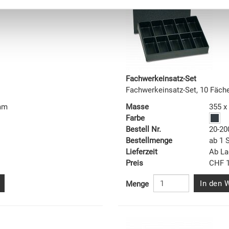
Fachwerkeinsatz-Set
Fachwerkeinsatz-Set, 10 Fäch
 mm
Masse
355 x
Farbe
Bestell Nr.
20-20
Bestellmenge
ab 1 
Lieferzeit
Ab La
Preis
CHF 1
In den 
Menge