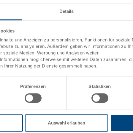
ng
Griffe
Details
towarenwert
Systemvariante
Cookies
uktion
Verriegelung
nhalte und Anzeigen zu personalisieren, Funktionen für soziale
Koffergriff
Website zu analysieren. Außerdem geben wir Informationen zu I
ür soziale Medien, Werbung und Analysen weiter.
Informationen möglicherweise mit weiteren Daten zusammen, die 
Der hochwertige Kunststoffkoffe
n Ihrer Nutzung der Dienste gesammelt haben.
Güter bequem zu transportieren
stapeln. (Koffermasse abgesti
Eigengewicht und der praktisch
Präferenzen
Statistiken
Zusätzlich kann der RAKO Koff
unterteilt werden.
Auswahl erlauben