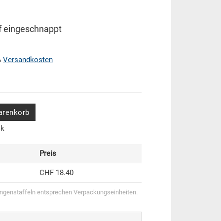
f eingeschnappt
&
Versandkosten
arenkorb
ck
Preis
CHF 18.40
genstaffeln entsprechen Verpackungseinheiten.