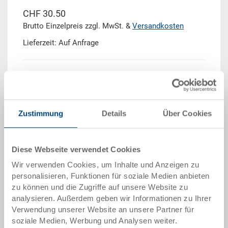
CHF 30.50
Brutto Einzelpreis zzgl. MwSt. &
Versandkosten
Lieferzeit: Auf Anfrage
Menge
Zustimmung
Details
Über Cookies
In den Warenkorb
Diese Webseite verwendet Cookies
Mengenstaffel
Preis
Wir verwenden Cookies, um Inhalte und Anzeigen zu
ab 10 Stück
CHF 27.45
personalisieren, Funktionen für soziale Medien anbieten
zu können und die Zugriffe auf unsere Website zu
ab 50 Stück
CHF 25.00
analysieren. Außerdem geben wir Informationen zu Ihrer
Verwendung unserer Website an unsere Partner für
ab 100 Stück
CHF 22.90
soziale Medien, Werbung und Analysen weiter.