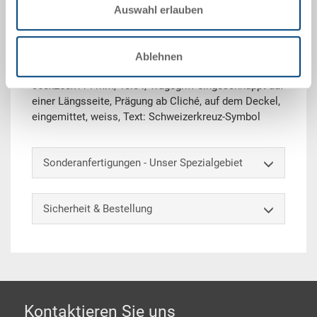
Auswahl erlauben
Technische Daten
RAKO-Koffer, PP, Behälter verkehrsrot, Deckel
Ablehnen
verkehrsrot, aussen 400x300x132 mm, innen
358x258x114 mm, 10.0 l, Tragegriff eingeschnappt auf
einer Längsseite, Prägung ab Cliché, auf dem Deckel,
eingemittet, weiss, Text: Schweizerkreuz-Symbol
Sonderanfertigungen - Unser Spezialgebiet
Sicherheit & Bestellung
Footer
Kontaktieren Sie uns