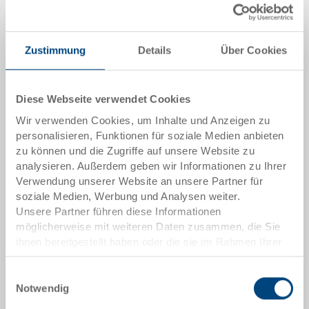
Menge
Zustimmung
Details
Über Cookies
In den Warenkorb
Diese Webseite verwendet Cookies
Mindestbestellmenge: 500 Stück
Wir verwenden Cookies, um Inhalte und Anzeigen zu
personalisieren, Funktionen für soziale Medien anbieten
Artikeldaten
zu können und die Zugriffe auf unsere Website zu
analysieren. Außerdem geben wir Informationen zu Ihrer
Bestellnummer
Verwendung unserer Website an unsere Partner für
36-854.7000
soziale Medien, Werbung und Analysen weiter.
Unsere Partner führen diese Informationen
Aussenmasse:
möglicherweise mit weiteren Daten zusammen, die Sie
400 x 300 x 240 mm
ihnen bereitgestellt haben oder die sie im Rahmen Ihrer
Nutzung der Dienste gesammelt haben.
Farbe:
Einwilligungsauswahl
|
Weitere Farben auf Anfrage
Notwendig