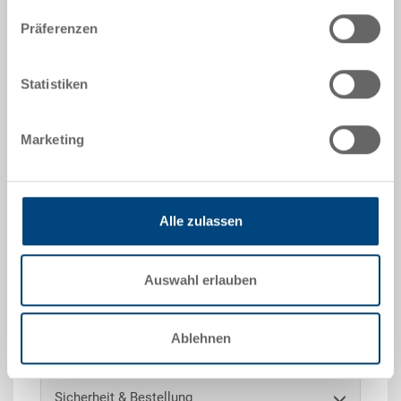
Präferenzen
Angebot anfordern
Statistiken
Technische Daten
Marketing
RAKO Isolierbehälter, PP, Behälter silbergrau, Deckel
dunkelgrau, aussen 400x300x240 mm, innen
308x207x157 mm, 10.0 l
Alle zulassen
Optionales Zubehör
Auswahl erlauben
Ablehnen
Sonderanfertigungen - Unser Spezialgebiet
Sicherheit & Bestellung