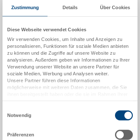
Menge
Zustimmung
Details
Über Cookies
In den Warenkorb
Diese Webseite verwendet Cookies
Wir verwenden Cookies, um Inhalte und Anzeigen zu
Mindestbestellmenge: 540 Stück
personalisieren, Funktionen für soziale Medien anbieten
zu können und die Zugriffe auf unsere Website zu
Artikeldaten
analysieren. Außerdem geben wir Informationen zu Ihrer
Verwendung unserer Website an unsere Partner für
Bestellnummer
soziale Medien, Werbung und Analysen weiter.
7-177-V0
Unsere Partner führen diese Informationen
möglicherweise mit weiteren Daten zusammen, die Sie
Farbe:
ihnen bereitgestellt haben oder die sie im Rahmen Ihrer
|
Weitere Farben auf Anfrage
Nutzung der Dienste gesammelt haben.
Einwilligungsauswahl
Notwendig
Angebot anfordern
Präferenzen