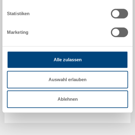
Technische Daten
Statistiken
Papierkorb, PP/FL, hellgrau, nutzbare Innenhöhe 375
Marketing
mm, Höhe 383 mm, Aussen-Ø oben 365 mm,
(flammhemmendes Material)
Optionales Zubehör
Alle zulassen
Auswahl erlauben
Sonderanfertigungen - Unser Spezialgebiet
Ablehnen
Sicherheit & Bestellung