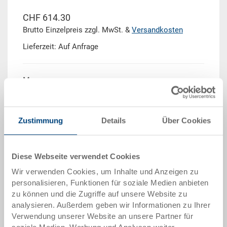
CHF 614.30
Brutto Einzelpreis zzgl. MwSt. &
Versandkosten
Lieferzeit: Auf Anfrage
Menge
Zustimmung
Details
Über Cookies
In den Warenkorb
Mengenstaffel
Preis
Diese Webseite verwendet Cookies
Wir verwenden Cookies, um Inhalte und Anzeigen zu
ab 10 Stück
CHF 583.60
personalisieren, Funktionen für soziale Medien anbieten
ab 50 Stück
CHF 571.30
zu können und die Zugriffe auf unsere Website zu
analysieren. Außerdem geben wir Informationen zu Ihrer
ab 100 Stück
CHF 552.85
Verwendung unserer Website an unsere Partner für