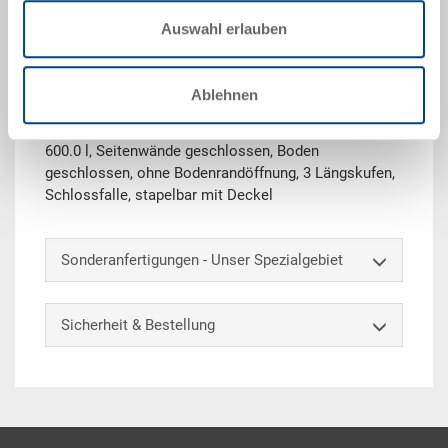
Auswahl erlauben
Technische Daten
Palettenbehälter Schwerlast-PALOXE mit Stülpdeckel,
Ablehnen
PE, Behälter silbergrau RAL 7001, Deckel dunkelgrau,
aussen 1200x1000x830 mm, innen 1120x920x600 mm,
600.0 l, Seitenwände geschlossen, Boden
geschlossen, ohne Bodenrandöffnung, 3 Längskufen,
Schlossfalle, stapelbar mit Deckel
Sonderanfertigungen - Unser Spezialgebiet
Sicherheit & Bestellung