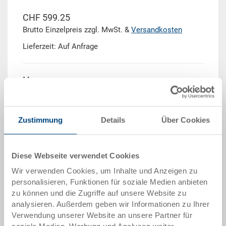
CHF 599.25
Brutto Einzelpreis zzgl. MwSt. &
Versandkosten
Lieferzeit: Auf Anfrage
Menge
Zustimmung
Details
Über Cookies
In den Warenkorb
Mengenstaffel
Preis
Diese Webseite verwendet Cookies
Wir verwenden Cookies, um Inhalte und Anzeigen zu
ab 10 Stück
CHF 569.30
personalisieren, Funktionen für soziale Medien anbieten
ab 50 Stück
CHF 557.30
zu können und die Zugriffe auf unsere Website zu
analysieren. Außerdem geben wir Informationen zu Ihrer
ab 100 Stück
CHF 539.35
Verwendung unserer Website an unsere Partner für