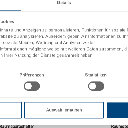
Masse
Details
Masse
600 x 400 x 263 mm
Farbe
Farbe
Bestell N
Bestell Nr.
43-6426-2.5070.0101
Bestell
Cookies
Bestellmenge
ab 1000 Stück
Lieferzei
nhalte und Anzeigen zu personalisieren, Funktionen für soziale
Lieferzeit
Auf Anfrage
Preis
Website zu analysieren. Außerdem geben wir Informationen zu I
Preis
CHF 35.25
ür soziale Medien, Werbung und Analysen weiter.
zum P
Informationen möglicherweise mit weiteren Daten zusammen, die 
zum Produkt
n Ihrer Nutzung der Dienste gesammelt haben.
Präferenzen
Statistiken
Auswahl erlauben
Raumsparbehälter
Raumspar