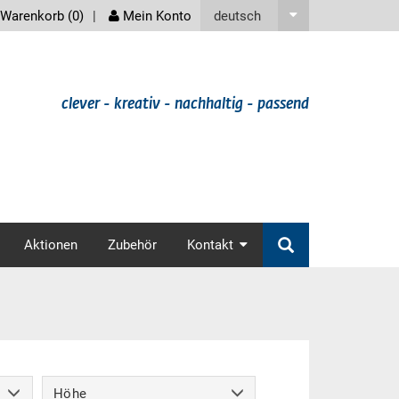
screenreader
deutsch
Warenkorb (
0
)
Mein Konto
clever - kreativ - nachhaltig - passend
v
Aktionen
Zubehör
Kontakt
Höhe