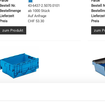
Farbe
Farbe
Bestell Nr.
43-6437-2.5070.0101
Bestell N
Bestellmenge
ab 1000 Stück
Bestell
Lieferzeit
Auf Anfrage
Lieferzei
Preis
CHF 53.30
Preis
zum Produkt
zum P
Behälter mit Scharnierdeckel (ALC)
Schacht
Behälter mit Scharnierdeckel (ALC) 600x400x263
Schachte
mm