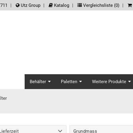
der.meta_nav
7711
Utz Group
Katalog
Vergleichsliste (
0
)
screenreader.main_na
Behälter
Paletten
Weitere Produkte
lter
Lieferzeit
Grundmass