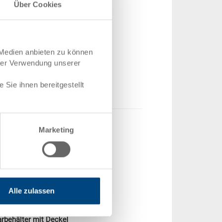
600 x 400 x 205 mm
Über Cookies
r.
37-6420-116.5070.0101
menge
ab 1 Stück
t
Auf Anfrage
 Medien anbieten zu können
ab CHF 22.50
hrer Verwendung unserer
rodukt
Sie ihnen bereitgestellt
Marketing
Alle zulassen
behälter mit Deckel