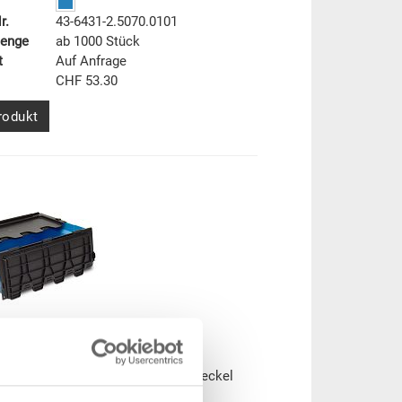
r.
43-6431-2.5070.0101
menge
ab 1000 Stück
t
Auf Anfrage
CHF 53.30
rodukt
elbehälter NESCO
lbehälter NESCO mit 2-teiligem Deckel