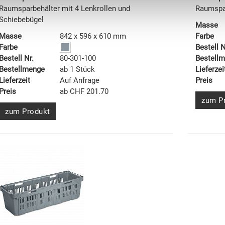
Raumsparbehälter mit 4 Lenkrollen und
Raumspa
Schiebebügel
Masse
Masse
842 x 596 x 610 mm
Farbe
Farbe
Bestell N
Bestell Nr.
80-301-100
Bestell
Bestellmenge
ab 1 Stück
Lieferzei
Lieferzeit
Auf Anfrage
Preis
Preis
ab CHF 201.70
zum P
zum Produkt