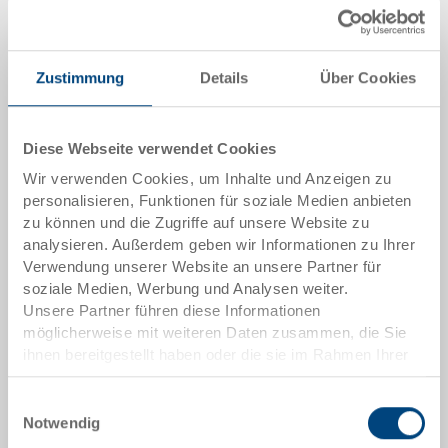
Lieferzeit: Auf Anfrage
Zustimmung
Details
Über Cookies
Menge
Diese Webseite verwendet Cookies
In den Warenkorb
Wir verwenden Cookies, um Inhalte und Anzeigen zu
personalisieren, Funktionen für soziale Medien anbieten
Mindestbestellmenge: 1000 Stück
zu können und die Zugriffe auf unsere Website zu
analysieren. Außerdem geben wir Informationen zu Ihrer
Artikeldaten
Verwendung unserer Website an unsere Partner für
soziale Medien, Werbung und Analysen weiter.
Bestellnummer
Unsere Partner führen diese Informationen
40-4213.5290.0101
möglicherweise mit weiteren Daten zusammen, die Sie
ihnen bereitgestellt haben oder die sie im Rahmen Ihrer
Aussenmasse:
Nutzung der Dienste gesammelt haben.
400 x 300 x 213 mm
Einwilligungsauswahl
Notwendig
Farbe: