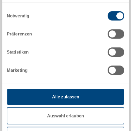
Nutzung der Dienste gesammelt haben.
Aussenmasse:
Einwilligungsauswahl
1200 x 800 x 160 mm
Notwendig
Farbe:
|
Weitere Farben auf Anfrage
Präferenzen
Statistiken
Angebot anfordern
Marketing
Technische Daten
Sauber, stabil und rundum geschlossen - Die UPAL-H
Alle zulassen
ist rundum geschlossen, leicht zu reinigen und
deshalb häufig im Lebensmittel-, Hygiene- und
Reinraumbereich zu finden. Die Kunststoffpalette
Auswahl erlauben
kann zusätzlich mit 2-5 Metallrohren verstärkt und
dadurch auch im Hochregallager eingesetzt werden.