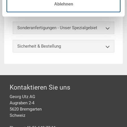
Auf Anfrage ist auch eine individuelle Kennzeichnung
Ablehnen
möglich.
Sonderanfertigungen - Unser Spezialgebiet
Sicherheit & Bestellung
Footer
Kontaktieren Sie uns
Georg Utz AG
Augraben 2-4
5620 Bremgarten
Schweiz