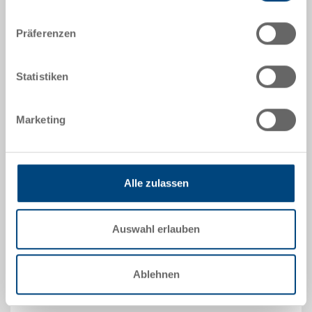
|
Weitere Farben auf Anfrage
Präferenzen
Statistiken
Angebot anfordern
Marketing
Technische Daten
Gastronorm-Schale 1/1, PP, weiss, aussen
530x325x200 mm, 27.0 L
Alle zulassen
Optionales Zubehör
Auswahl erlauben
Ablehnen
Sonderanfertigungen - Unser Spezialgebiet