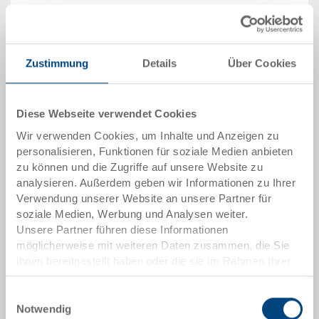
Menge
Zustimmung
Details
Über Cookies
In den Warenkorb
Mindestbestellmenge: 576 Stück
Diese Webseite verwendet Cookies
Wir verwenden Cookies, um Inhalte und Anzeigen zu
Artikeldaten
personalisieren, Funktionen für soziale Medien anbieten
zu können und die Zugriffe auf unsere Website zu
Bestellnummer
analysieren. Außerdem geben wir Informationen zu Ihrer
7-411-200.9000.0150
Verwendung unserer Website an unsere Partner für
soziale Medien, Werbung und Analysen weiter.
Aussenmasse:
Unsere Partner führen diese Informationen
530 x 325 x 200 mm
möglicherweise mit weiteren Daten zusammen, die Sie
ihnen bereitgestellt haben oder die sie im Rahmen Ihrer
Grösse:
Nutzung der Dienste gesammelt haben.
1/1
Einwilligungsauswahl
Notwendig
Farbe: