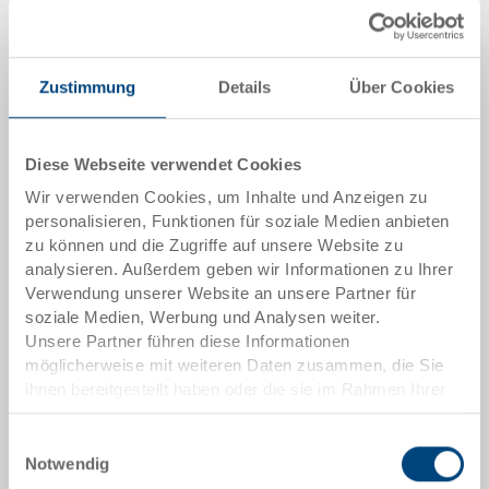
Menge
Zustimmung
Details
Über Cookies
In den Warenkorb
Mindestbestellmenge: 1000 Stück
Diese Webseite verwendet Cookies
Wir verwenden Cookies, um Inhalte und Anzeigen zu
Artikeldaten
personalisieren, Funktionen für soziale Medien anbieten
zu können und die Zugriffe auf unsere Website zu
Bestellnummer
analysieren. Außerdem geben wir Informationen zu Ihrer
3-939-42 EL.0170
Verwendung unserer Website an unsere Partner für
soziale Medien, Werbung und Analysen weiter.
Aussenmasse:
Unsere Partner führen diese Informationen
139 x 89 x 99 mm
möglicherweise mit weiteren Daten zusammen, die Sie
ihnen bereitgestellt haben oder die sie im Rahmen Ihrer
Grösse:
Nutzung der Dienste gesammelt haben.
1/16
Einwilligungsauswahl
Notwendig
Farbe: