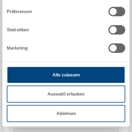
|
Weitere Farben auf Anfrage
Präferenzen
Statistiken
Angebot anfordern
Marketing
Technische Daten
Einsatzbehälter ESD, PP ESD, Oberflächenwiderstand
Alle zulassen
10^4 -10^10 Ohm, schwarz, Grösse 1/16, aussen
139x89x99 mm, innen 126x76x93 mm, Entnahmegriff
auf einer Kurzseite, zu RAKO ESD/Koffer ESD 600x400
Auswahl erlauben
mm
Ablehnen
Sonderanfertigungen - Unser Spezialgebiet