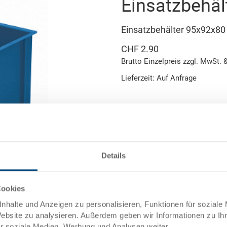
Einsatzbehäl
Einsatzbehälter 95x92x8
CHF 2.90
Brutto Einzelpreis zzgl. MwSt. 
Lieferzeit: Auf Anfrage
In den W
Menge
Mindestbestellmenge: 1000 St
Details
Artikeldaten
Abbildung ähnlich
Bestellnummer
Cookies
et
Aussenmasse:
nhalte und Anzeigen zu personalisieren, Funktionen für soziale
Website zu analysieren. Außerdem geben wir Informationen zu I
Grösse:
ür soziale Medien, Werbung und Analysen weiter.