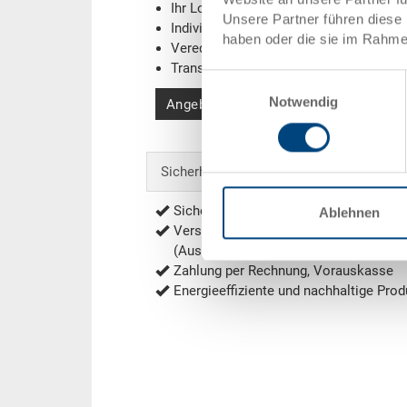
Ihr Logo / Labeling
(Beispiele)
Unsere Partner führen diese 
Individuelle Systemlösungen
haben oder die sie im Rahme
Veredelungen
Transponder (RFID) / Barcodes
(Beispi
Einwilligungsauswahl
Notwendig
Angebot anfordern
Sicherheit & Bestellung
Sichere Bestellung mit Verschlüsselu
Ablehnen
Versandkostenfrei ab 1'000.- CHF Net
(Ausnahmen siehe
Versandkosten
)
Zahlung per Rechnung, Vorauskasse
Energieeffiziente und nachhaltige Prod