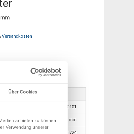
ter
0 mm
&
Versandkosten
arenkorb
ück
Über Cookies
3-907-2.5070.0101
95 x 92 x 80 mm
 Medien anbieten zu können
hrer Verwendung unserer
1/24