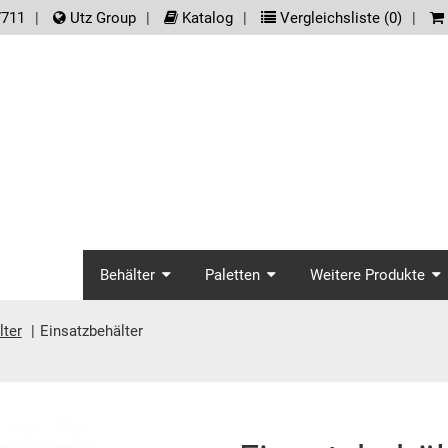
der.meta_nav
7711
Utz Group
Katalog
Vergleichsliste (
0
)
screenreader.main_na
Behälter
Paletten
Weitere Produkte
lter
Einsatzbehälter