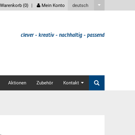
screenreader
deutsch
Warenkorb (
0
)
Mein Konto
clever - kreativ - nachhaltig - passend
v
Aktionen
Zubehör
Kontakt