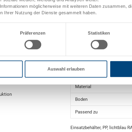
Informationen möglicherweise mit weiteren Daten zusammen, die 
Farbe:
n Ihrer Nutzung der Dienste gesammelt haben.
ele)
Angebot anfordern
Präferenzen
Statistiken
Technische Daten
Innenmasse
ng
Auswahl erlauben
Gewicht
towarenwert
Material
uktion
Boden
Passend zu
Einsatzbehälter, PP, lichtblau